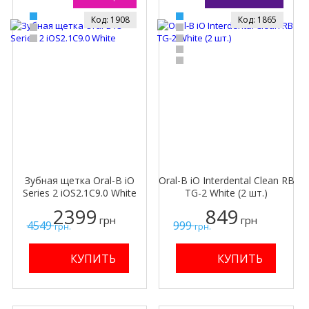
Код: 1908
Код: 1865
Зубная щетка Oral-B iO
Oral-B iO Interdental Clean RB
Series 2 iOS2.1C9.0 White
TG-2 White (2 шт.)
2399
849
грн
грн
4549
999
грн.
грн.