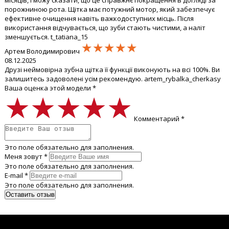
порожниною рота. Щітка має потужний мотор, який забезпечує
ефективне очищення навіть важкодоступних місць. Після
використання відчувається, що зуби стають чистими, а наліт
зменшується. t_tatiana_15
★★★★★
★★★★★
★★★★★
Артем Володимирович
08.12.2025
Друзі неймовірна зубна щітка її функції виконують на всі 100%. Ви
залишитесь задоволені усім рекомендую. artem_rybalka_cherkasy
Ваша оценка этой модели *
★★★★★
★★★★★
★★★★★
Комментарий *
Это поле обязательно для заполнения.
Меня зовут *
Это поле обязательно для заполнения.
E-mail *
Это поле обязательно для заполнения.