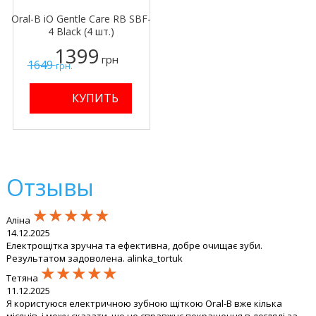
Oral-B iO Gentle Care RB SBF-
4 Black (4 шт.)
1399
грн
1649
грн.
Отзывы
★★★★★
★★★★★
★★★★★
Аліна
14.12.2025
Електрощітка зручна та ефективна, добре очищає зуби.
Результатом задоволена. alinka_tortuk
★★★★★
★★★★★
★★★★★
Тетяна
11.12.2025
Я користуюся електричною зубною щіткою Oral-B вже кілька
місяців, і можу сказати, що це справжнє покращення в догляді за