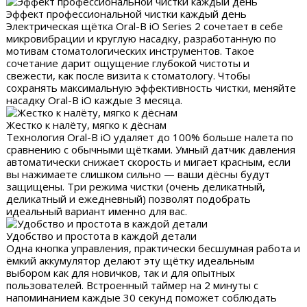
Эффект профессиональной чистки каждый день
Электрическая щётка Oral-B iO Series 2 сочетает в себе
микровибрации и круглую насадку, разработанную по
мотивам стоматологических инструментов. Такое
сочетание дарит ощущение глубокой чистоты и
свежести, как после визита к стоматологу. Чтобы
сохранять максимальную эффективность чистки, меняйте
насадку Oral-B iO каждые 3 месяца.
Жестко к налёту, мягко к дёснам
Технология Oral-B iO удаляет до 100% больше налета по
сравнению с обычными щётками. Умный датчик давления
автоматически снижает скорость и мигает красным, если
вы нажимаете слишком сильно — ваши дёсны будут
защищены. Три режима чистки (очень деликатный,
деликатный и ежедневный) позволят подобрать
идеальный вариант именно для вас.
Удобство и простота в каждой детали
Одна кнопка управления, практически бесшумная работа и
ёмкий аккумулятор делают эту щётку идеальным
выбором как для новичков, так и для опытных
пользователей. Встроенный таймер на 2 минуты с
напоминанием каждые 30 секунд поможет соблюдать