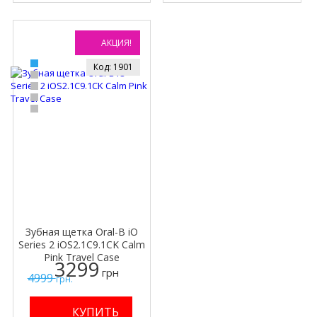
АКЦИЯ!
Код: 1901
Зубная щетка Oral-B iO
Series 2 iOS2.1C9.1CK Calm
Pink Travel Case
3299
грн
4999
грн.