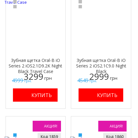
Зубная щетка Oral-B iO
Зубная щетка Oral-B iO
Series 2 iOS2.1D9.2K Night
Series 2 iOS2.1C9.0 Night
Black Travel Case
Black
3299
2999
грн
грн
4999
4549
грн.
грн.
АКЦИЯ!
АКЦИЯ!
Код: 1859
Код: 1860