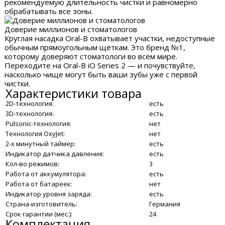
рекомендуемую длительность чистки и равномерно
обрабатывать все зоны.
Доверие миллионов и стоматологов
Круглая насадка Oral-B охватывает участки, недоступные
обычным прямоугольным щёткам. Это бренд №1,
которому доверяют стоматологи во всём мире.
Переходите на Oral-B iO Series 2 — и почувствуйте,
насколько чище могут быть ваши зубы уже с первой
чистки.
Характеристики товара
2D-технология:
есть
3D-технология:
есть
Pulsonic-технология:
нет
Технология OxyJet:
нет
2-х минутный таймер:
есть
Индикатор датчика давления:
есть
Кол-во режимов:
3
Работа от аккумулятора:
есть
Работа от батареек:
нет
Индикатор уровня заряда:
есть
Страна-изготовитель:
Германия
Срок гарантии (мес.):
24
Комплектация