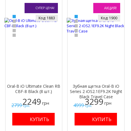
АКЦИЯ!
СУПЕР ЦЕНА!
Код: 1883
Код: 1900
Oral-B iO Ultimate Clean RB
Зубная щетка Oral-B iO
CBF-8 Black (8 шт.)
Series 2 iOS2.1EF9.2K Night
Black Travel Case
2249
3299
грн
грн
2799
4999
грн.
грн.