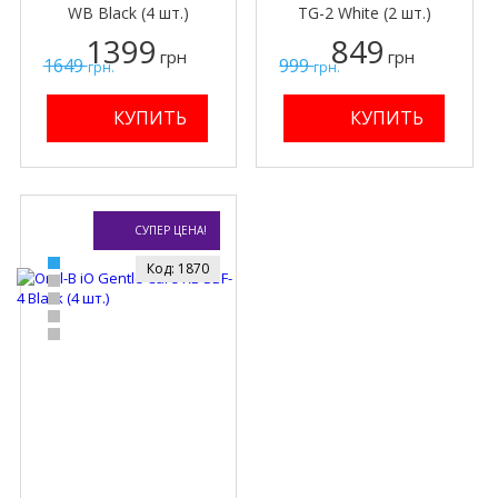
WB Black (4 шт.)
TG-2 White (2 шт.)
1399
849
грн
грн
1649
999
грн.
грн.
СУПЕР ЦЕНА!
Код: 1870