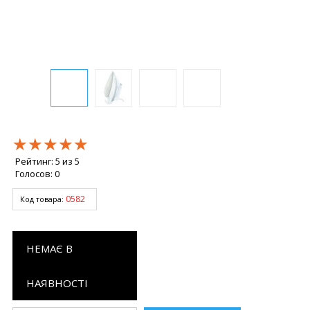
★★★★★
★★★★★
★★★★★
Рейтинг:
5
из
5
Голосов:
0
0582
Код товара:
НЕМАЄ В
НАЯВНОСТІ