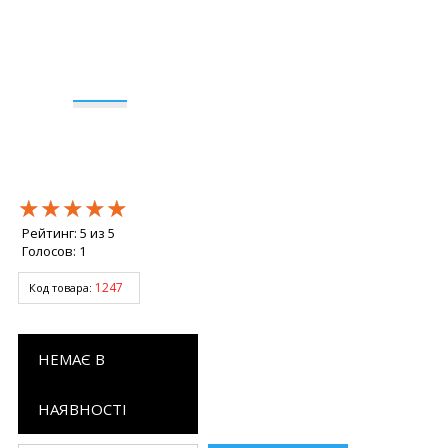
★★★★★
★★★★★
★★★★★
Рейтинг:
5
из
5
Голосов:
1
1247
Код товара:
НЕМАЄ В
НАЯВНОСТІ