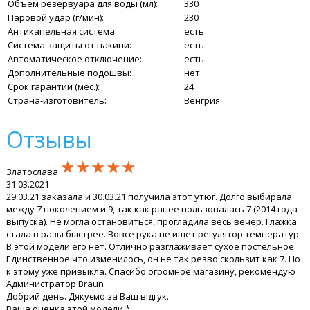
Объем резервуара для воды (мл):
330
Паровой удар (г/мин):
230
Антикапельная система:
есть
Система защиты от накипи:
есть
Автоматическое отключение:
есть
Дополнительные подошвы:
нет
Срок гарантии (мес.):
24
Страна-изготовитель:
Венгрия
Отзывы
★★★★★
★★★★★
★★★★★
Златослава
31.03.2021
29.03.21 заказала и 30.03.21 получила этот утюг. Долго выбирала
между 7 поколением и 9, так как ранее пользовалась 7 (2014 года
выпуска). Не могла остановиться, прогладила весь вечер. Глажка
стала в разы быстрее. Вовсе рука не ищет регулятор температур.
В этой модели его нет. Отлично разглаживает сухое постельное.
Единственное что изменилось, он не так резво скользит как 7. Но
к этому уже привыкла. Спасибо огромное магазину, рекомендую
Администратор Braun
Добрий день. Дякуємо за Ваш відгук.
Ваша оценка этой модели *