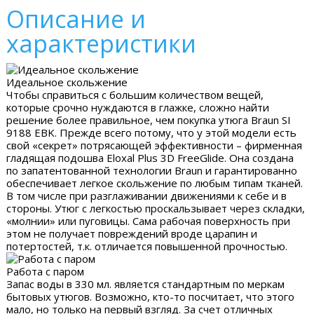
Описание и
характеристики
Идеальное скольжение
Чтобы справиться с большим количеством вещей,
которые срочно нуждаются в глажке, сложно найти
решение более правильное, чем покупка утюга Braun SI
9188 EBK. Прежде всего потому, что у этой модели есть
свой «секрет» потрясающей эффективности – фирменная
гладящая подошва Eloxal Plus 3D FreeGlide. Она создана
по запатентованной технологии Braun и гарантированно
обеспечивает легкое скольжение по любым типам тканей.
В том числе при разглаживании движениями к себе и в
стороны. Утюг с легкостью проскальзывает через складки,
«молнии» или пуговицы. Сама рабочая поверхность при
этом не получает повреждений вроде царапин и
потертостей, т.к. отличается повышенной прочностью.
Работа с паром
Запас воды в 330 мл. является стандартным по меркам
бытовых утюгов. Возможно, кто-то посчитает, что этого
мало, но только на первый взгляд. За счет отличных