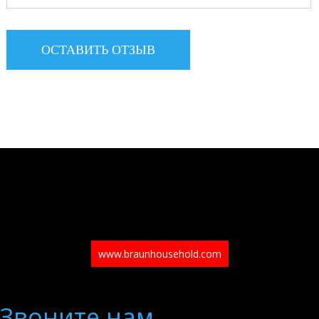
www.braunhousehold.com
Звоните нам