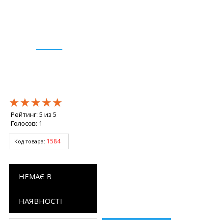
★★★★★
★★★★★
★★★★★
Рейтинг:
5
из
5
Голосов:
1
1584
Код товара:
НЕМАЄ В
НАЯВНОСТІ