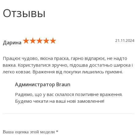
Отзывы
★★★★★
★★★★★
★★★★★
21.11.2024
Дарина
Працює чудово, якісна праска, гарно відпарює, не надто
важка. Користуватися зручно, підошва достатньо широка і
легко ковзає. Враження від покупки лишились приємні.
Администратор Braun
Радіємо, що у вас склалося позитивне враження.
Будемо чекати на ваші нові замовлення!
Ваша оценка этой модели *