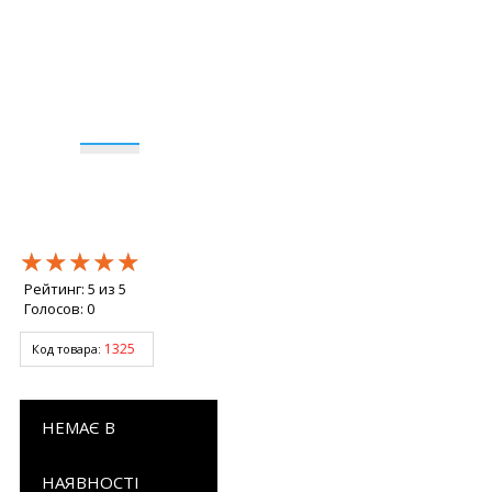
★★★★★
★★★★★
★★★★★
Рейтинг:
5
из
5
Голосов:
0
1325
Код товара:
НЕМАЄ В
НАЯВНОСТІ