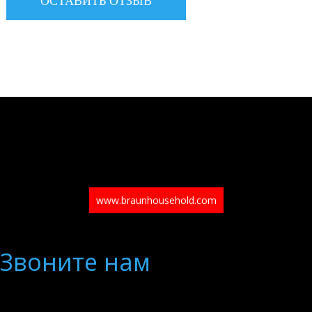
www.braunhousehold.com
Звоните нам