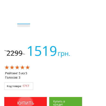
1519
2299
грн.
★★★★★
★★★★★
★★★★★
Рейтинг:
5
из
5
Голосов:
3
1717
Код товара:
Купить в
КУПИТЬ
кредит