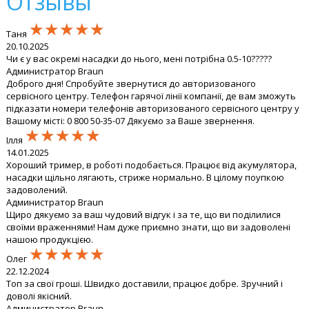
Отзывы
★★★★★
★★★★★
★★★★★
Таня
20.10.2025
Чи є у вас окремі насадки до нього, мені потрібна 0.5-10?????
Администратор Braun
Доброго дня! Спробуйте звернутися до авторизованого
сервісного центру. Телефон гарячої лінії компанії, де вам зможуть
підказати номери телефонів авторизованого сервісного центру у
Вашому місті: 0 800 50-35-07 Дякуємо за Ваше звернення.
★★★★★
★★★★★
★★★★★
Ілля
14.01.2025
Хороший тример, в роботі подобається. Працює від акумулятора,
насадки щільно лягають, стриже нормально. В цілому поупкою
задоволений.
Администратор Braun
Щиро дякуємо за ваш чудовий відгук і за те, що ви поділилися
своїми враженнями! Нам дуже приємно знати, що ви задоволені
нашою продукцією.
★★★★★
★★★★★
★★★★★
Олег
22.12.2024
Топ за свої гроші. Швидко доставили, працює добре. Зручний і
доволі якісний.
Администратор Braun