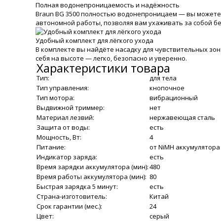
Полная водонепроницаемость и надёжность
Braun BG 3500 полностью водонепроницаем — вы можете и
автономной работы, позволяя вам ухаживать за собой б
Удобный комплект для лёгкого ухода
В комплекте вы найдёте насадку для чувствительных зон 
себя на высоте — легко, безопасно и уверенно.
Характеристики товара
Тип:
для тела
Тип управления:
кнопочное
Тип мотора:
вибрационный
Выдвижной триммер:
нет
Материал лезвий:
нержавеющая сталь
Защита от воды:
есть
Мощность, Вт:
4
Питание:
от NiMH аккумулятора
Индикатор заряда:
есть
Время зарядки аккумулятора (мин):
480
Время работы аккумулятора (мин):
80
Быстрая зарядка 5 минут:
есть
Страна-изготовитель:
Китай
Срок гарантии (мес.):
24
Цвет:
серый