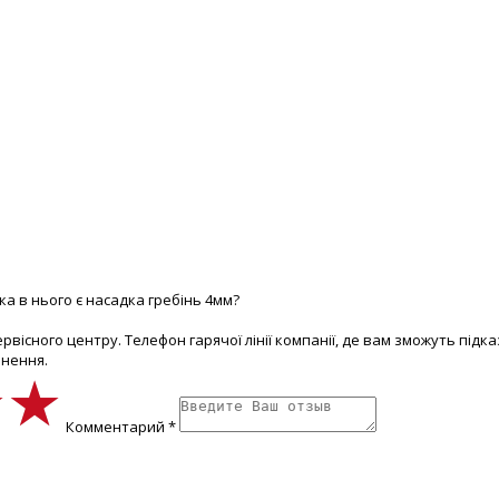
а в нього є насадка гребінь 4мм?
вісного центру. Телефон гарячої лінії компанії, де вам зможуть під
рнення.
★★
★★
★★
Комментарий *