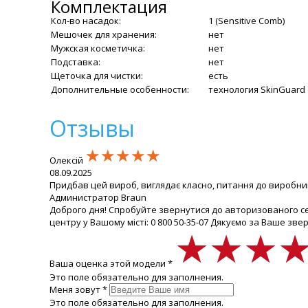
Комплектация
Кол-во насадок:
1 (Sensitive Comb)
Мешочек для хранения:
нет
Мужская косметичка:
нет
Подставка:
нет
Щеточка для чистки:
есть
Дополнительные особенности:
технология SkinGuard
Отзывы
★★★★★
★★★★★
★★★★★
Олексій
08.09.2025
Придбав цей вироб, виглядає класно, питання до виробник
Администратор Braun
Доброго дня! Спробуйте звернутися до авторизованого сер
центру у Вашому місті: 0 800 50-35-07 Дякуємо за Ваше зве
★★★
★★★
★★★
Ваша оценка этой модели *
Это поле обязательно для заполнения.
Меня зовут *
Это поле обязательно для заполнения.