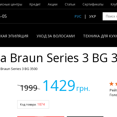
исные центры
Кредит
Акции
Статьи
Сертификаты
Клу
5-05
РУС
УКР
КАЯ ЭПИЛЯЦИЯ
УХОД ЗА ВОЛОСАМИ
ТЕХНИКА ДЛЯ КУХ
 Braun Series 3 BG 
Braun Series 3 BG 3500
1429
★
★
★
1999
грн.
Рей
Гол
1874
Код товара: