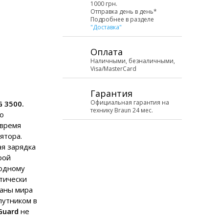
1000 грн.
Отправка день в день*
Подробнее в разделе
"Доставка"
Оплата
Наличными, безналичными,
Visa/MasterCard
Гарантия
Официальная гарантия на
G 3500.
технику Braun 24 мес.
о
 время
ятора.
я зарядка
рой
 одному
тически
раны мира
путником в
Guard
не