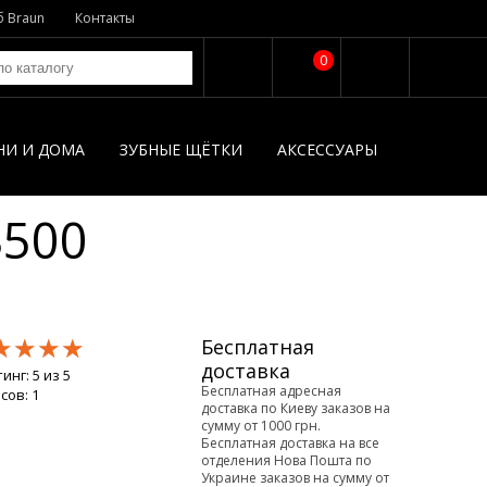
б Braun
Контакты
0
НИ И ДОМА
ЗУБНЫЕ ЩЁТКИ
АКСЕССУАРЫ
3500
★★★★
★★★★
★★★★
Бесплатная
доставка
тинг:
5
из
5
Бесплатная адресная
осов:
1
доставка по Киеву заказов на
сумму от 1000 грн.
Бесплатная доставка на все
отделения Нова Пошта по
Украине заказов на сумму от