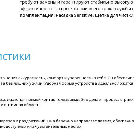
требуют замены и гарантируют стабильно высокую
эффективность на протяжении всего срока службы 
Комплектация:
насадка Sensitive, щётка для чистки
истики
, кто ценит аккуратность, комфорт и уверенность в себе. Он обеспе
ата без лишних усилий. Удобная форма устройства идеально ложится 
жи, исключая прямой контакт с лезвиями. Это делает процесс стри
 и интимная область.
порезов и раздражений. Она бережно направляет лезвия, обеспечив
днодоступных или чувствительных местах.