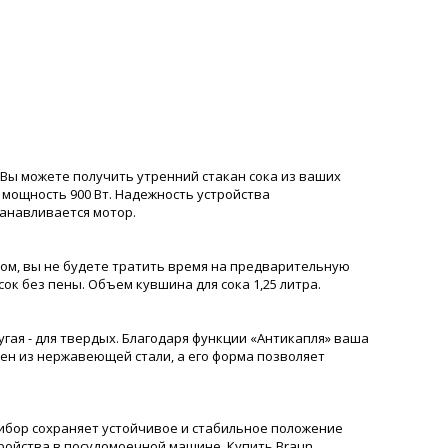
. Вы можете получить утренний стакан сока из ваших
 мощность 900 Вт. Надежность устройства
танавливается мотор.
азом, вы не будете тратить время на предварительную
ок без пены. Объем кувшина для сока 1,25 литра.
угая - для твердых. Благодаря функции «Антикапля» ваша
лен из нержавеющей стали, а его форма позволяет
ибор сохраняет устойчивое и стабильное положение
ройства в посудомоечной машине. Купить Braun