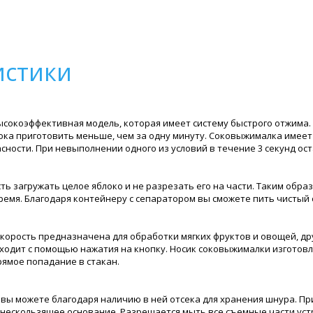
истики
о высокоэффективная модель, которая имеет систему быстрого отжима
 сока приготовить меньше, чем за одну минуту. Соковыжималка имеет
сности. При невыполнении одного из условий в течение 3 секунд ос
ть загружать целое яблоко и не разрезать его на части. Таким обр
емя. Благодаря контейнеру с сепаратором вы сможете пить чистый с
 скорость предназначена для обработки мягких фруктов и овощей, др
сходит с помощью нажатия на кнопку. Носик соковыжималки изготов
рямое попадание в стакан.
вы можете благодаря наличию в ней отсека для хранения шнура. Пр
 нескользящее основание. Разрешается мыть все съемные части уст