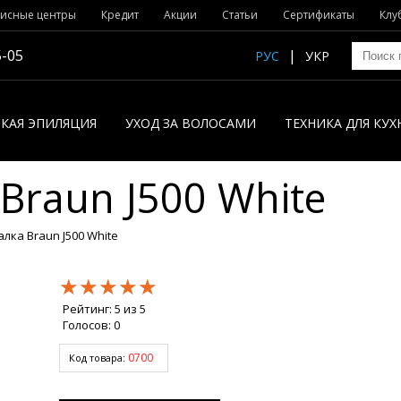
исные центры
Кредит
Акции
Статьи
Сертификаты
Клу
5-05
РУС
УКР
КАЯ ЭПИЛЯЦИЯ
УХОД ЗА ВОЛОСАМИ
ТЕХНИКА ДЛЯ КУХ
raun J500 White
ка Braun J500 White
★★★★★
★★★★★
★★★★★
Рейтинг:
5
из
5
Голосов:
0
0700
Код товара: