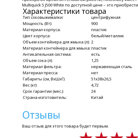
Multiquick 5 J500 White по доступной цене – это приобре
Характеристики товара
Тип соковыжималки:
центрифужная
Мощность (Вт):
900
Материал корпуса:
пластик
Цвет корпуса:
белый/металлик
Объем контейнера для жмыха (л):
2
Материал контейнера для жмыха:
пластик
Антикапельная система:
есть
Объем сока (л):
1,25
Материал фильтра:
нержавеющая сталь
Материал пресса:
нет
Габариты (см, ВхШхГ):
51х38х26,5
Вес (кг):
4,72
Срок гарантии (мес.):
24
Страна-изготовитель:
Китай
Отзывы
Ваш отзыв для этого товара будет первым.
★★★
★★★
★★★