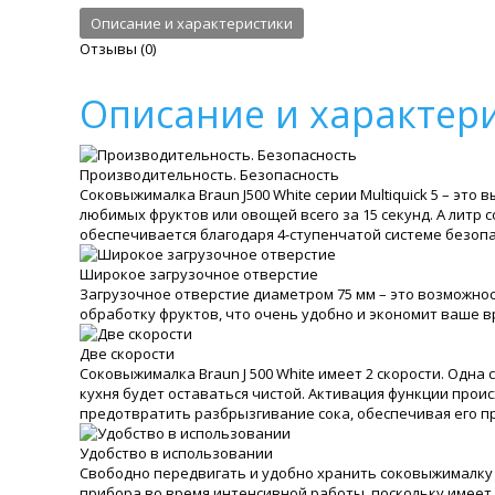
Описание и характеристики
Отзывы (0)
Описание и характер
Производительность. Безопасность
Соковыжималка Braun J500 White серии Multiquick 5 – эт
любимых фруктов или овощей всего за 15 секунд. А литр
обеспечивается благодаря 4-ступенчатой системе безопа
Широкое загрузочное отверстие
Загрузочное отверстие диаметром 75 мм – это возможнос
обработку фруктов, что очень удобно и экономит ваше вр
Две скорости
Соковыжималка Braun J 500 White имеет 2 скорости. Одна
кухня будет оставаться чистой. Активация функции прои
предотвратить разбрызгивание сока, обеспечивая его п
Удобство в использовании
Свободно передвигать и удобно хранить соковыжималку 
прибора во время интенсивной работы, поскольку имеет