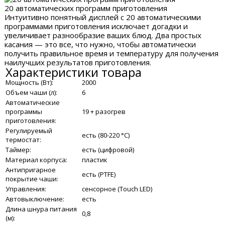
20 автоматических программ приготовления
Интуитивно понятный дисплей с 20 автоматическими
программами приготовления исключает догадки и
увеличивает разнообразие ваших блюд. Два простых
касания — это все, что нужно, чтобы автоматически
получить правильное время и температуру для получения
наилучших результатов приготовления.
Характеристики товара
Мощность (Вт):
2000
Объем чаши (л):
6
Автоматические
программы
19 + разогрев
приготовления:
Регулируемый
есть (80-220 °C)
термостат:
Таймер:
есть (цифровой)
Материал корпуса:
пластик
Антипригарное
есть (PTFE)
покрытие чаши:
Управления:
сенсорное (Touch LED)
Автовыключение:
есть
Длина шнура питания
0,8
(м):