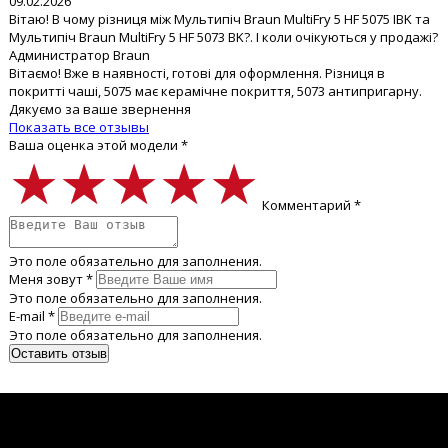
09.02.2026
Вітаю! В чому різниця між Мультипіч Braun MultiFry 5 HF 5075 IBK та
Мультипіч Braun MultiFry 5 HF 5073 BK?. І коли очікуються у продажі?
Администратор Braun
Вітаємо! Вже в наявності, готові для оформлення. Різниця в
покритті чаші, 5075 має керамічне покриття, 5073 антипригарну.
Дякуємо за ваше звернення
Показать все отзывы
Ваша оценка этой модели *
★★★★★
★★★★★
★★★★★
Комментарий *
Это поле обязательно для заполнения.
Меня зовут *
Это поле обязательно для заполнения.
E-mail *
Это поле обязательно для заполнения.