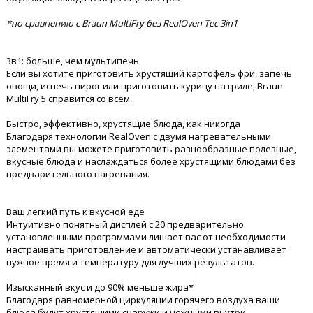
*по сравнению с Braun MultiFry без RealOven Tec 3in1
3в1: больше, чем мультипечь
Если вы хотите приготовить хрустящий картофель фри, запечь
овощи, испечь пирог или приготовить курицу на гриле, Braun
MultiFry 5 справится со всем.
Быстро, эффективно, хрустящие блюда, как никогда
Благодаря технологии RealOven с двумя нагревательными
элементами вы можете приготовить разнообразные полезные,
вкусные блюда и наслаждаться более хрустящими блюдами без
предварительного нагревания.
Ваш легкий путь к вкусной еде
Интуитивно понятный дисплей с 20 предварительно
установленными программами лишает вас от необходимости
настраивать приготовление и автоматически устанавливает
нужное время и температуру для лучших результатов.
Изысканный вкус и до 90% меньше жира*
Благодаря равномерной циркуляции горячего воздуха ваши
блюда будут хрустящими снаружи и нежными внутри.