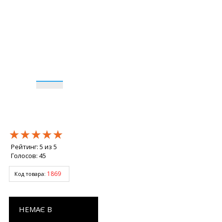
★★★★★
★★★★★
★★★★★
Рейтинг:
5
из
5
Голосов:
45
1869
Код товара:
НЕМАЄ В