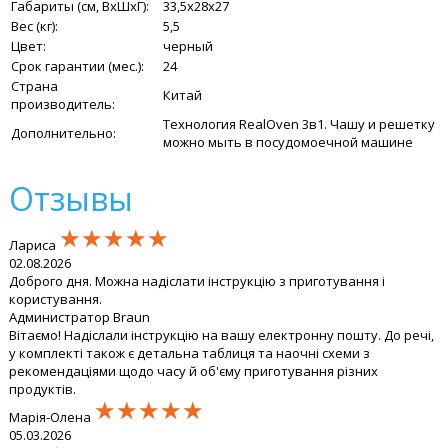
Габариты (см, ВхШхГ):
33,5x28x27
Вес (кг):
5,5
Цвет:
черный
Срок гарантии (мес.):
24
Страна
Китай
производитель:
Технология RealOven 3в1. Чашу и решетку
Дополнительно:
можно мыть в посудомоечной машине
Отзывы
★★★★★
★★★★★
★★★★★
Лариса
02.08.2026
Доброго дня. Можна надіслати інструкцію з приготування і
користування.
Администратор Braun
Вітаємо! Надіслали інструкцію на вашу електронну пошту. До речі,
у комплекті також є детальна таблиця та наочні схеми з
рекомендаціями щодо часу й об'єму приготування різних
продуктів.
★★★★★
★★★★★
★★★★★
Марія-Олена
05.03.2026