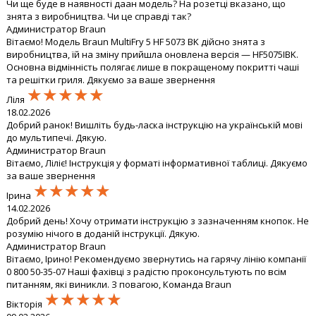
Чи ще буде в наявності даан модель? На розетці вказано, що
знята з виробництва. Чи це справді так?
Администратор Braun
Вітаємо! Модель Braun MultiFry 5 HF 5073 BK дійсно знята з
виробництва, їй на зміну прийшла оновлена версія — HF5075IBK.
Основна відмінність полягає лише в покращеному покритті чаші
та решітки гриля. Дякуємо за ваше звернення
★★★★★
★★★★★
★★★★★
Ліля
18.02.2026
Добрий ранок! Вишліть будь-ласка інструкцію на українській мові
до мультипечі. Дякую.
Администратор Braun
Вітаємо, Ліліє! Інструкція у форматі інформативної таблиці. Дякуємо
за ваше звернення
★★★★★
★★★★★
★★★★★
Ірина
14.02.2026
Добрий день! Хочу отримати інструкцію з зазначенням кнопок. Не
розумію нічого в доданій інструкції. Дякую.
Администратор Braun
Вітаємо, Ірино! Рекомендуємо звернутись на гарячу лінію компанії
0 800 50-35-07 Наші фахівці з радістю проконсультують по всім
питанням, які виникли. З повагою, Команда Braun
★★★★★
★★★★★
★★★★★
Вікторія