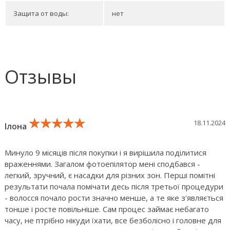
Защита от воды:
нет
Отзывы
★★★★★
★★★★★
★★★★★
18.11.2024
Ілона
Минуло 9 місяців після покупки і я вирішила поділитися
враженнями. Загалом фотоепілятор мені сподбався -
легкий, зручний, є насадки для різних зон. Перші помітні
результати почала помічати десь після третьої процедури
- волосся почало рости значно менше, а те яке з'являється
тонше і росте повільніше. Сам процес займає небагато
часу, не птрібно нікуди їхати, все безболісно і головне для