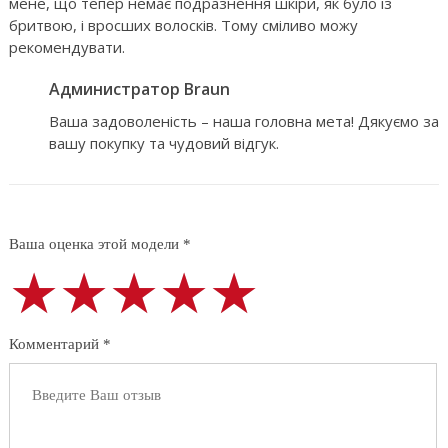
мене, що тепер немає подразнення шкіри, як було із
бритвою, і вросших волосків. Тому сміливо можу
рекомендувати.
Администратор Braun
Ваша задоволеність – наша головна мета! Дякуємо за
вашу покупку та чудовий відгук.
Ваша оценка этой модели *
★★★★★
★★★★★
★★★★★
Комментарий *