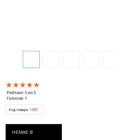
★★★★★
★★★★★
★★★★★
Рейтинг:
5
из
5
Голосов:
1
1691
Код товара:
НЕМАЄ В