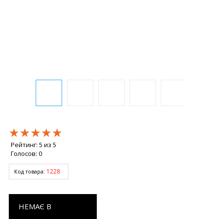
★★★★★
★★★★★
★★★★★
Рейтинг:
5
из
5
Голосов:
0
1228
Код товара:
НЕМАЄ В