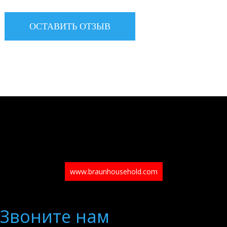
www.braunhousehold.com
Звоните нам