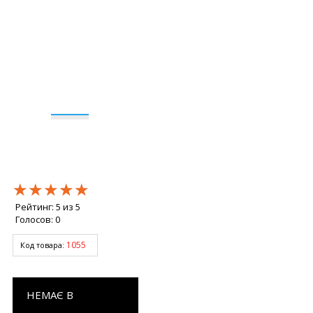
★★★★★
★★★★★
★★★★★
Рейтинг:
5
из
5
Голосов:
0
1055
Код товара:
НЕМАЄ В