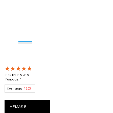
★★★★★
★★★★★
★★★★★
Рейтинг:
5
из
5
Голосов:
1
1265
Код товара:
НЕМАЄ В