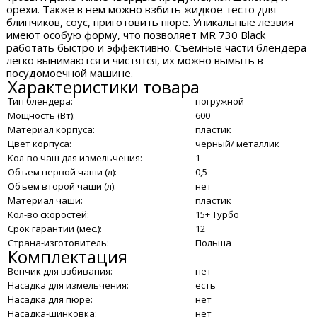
орехи. Также в нем можно взбить жидкое тесто для
блинчиков, соус, приготовить пюре. Уникальные лезвия
имеют особую форму, что позволяет MR 730 Black
работать быстро и эффективно. Съемные части блендера
легко вынимаются и чистятся, их можно вымыть в
посудомоечной машине.
Характеристики товара
Тип блендера:
погружной
Мощность (Вт):
600
Материал корпуса:
пластик
Цвет корпуса:
черный/ металлик
Кол-во чаш для измельчения:
1
Объем первой чаши (л):
0,5
Объем второй чаши (л):
нет
Материал чаши:
пластик
Кол-во скоростей:
15+ Турбо
Срок гарантии (мес.):
12
Страна-изготовитель:
Польша
Комплектация
Венчик для взбивания:
нет
Насадка для измельчения:
есть
Насадка для пюре:
нет
Насадка-шинковка:
нет