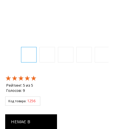
★★★★★
★★★★★
★★★★★
Рейтинг:
5
из
5
Голосов:
9
1256
Код товара:
НЕМАЄ В