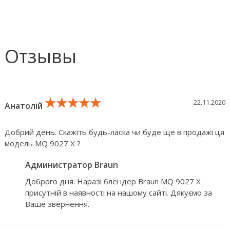
Отзывы
★★★★★
★★★★★
★★★★★
22.11.2020
Анатолій
Добрий день. Скажіть будь-ласка чи буде ще в продажі ця
модель MQ 9027 X ?
Администратор Braun
Доброго дня. Наразі блендер Braun MQ 9027 X
присутній в наявності на нашому сайті. Дякуємо за
Ваше звернення.