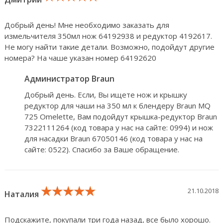
Добрый день! Мне необходимо заказать для
измельчителя 350мл нож 64192938 и редуктор 4192617.
Не могу найти такие детали. Возможно, подойдут другие
номера? На чаше указан номер 64192620
Администратор Braun
Добрый день. Если, Вы ищете нож и крышку
редуктор для чаши на 350 мл к блендеру Braun MQ
725 Omelette, Вам подойдут крышка-редуктор Braun
7322111264 (код товара у нас на сайте: 0994) и нож
для насадки Braun 67050146 (код товара у нас на
сайте: 0522). Спасибо за Ваше обращение.
★★★★★
★★★★★
★★★★★
21.10.2018
Наталия
Подскажите, покупали три года назад, все было хорошо.