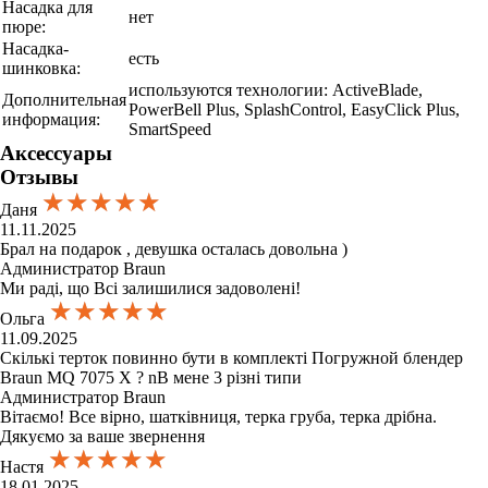
Насадка для
нет
пюре:
Насадка-
есть
шинковка:
используются технологии: ActiveBlade,
Дополнительная
PowerBell Plus, SplashControl, EasyClick Plus,
информация:
SmartSpeed
Аксессуары
Отзывы
★★★★★
★★★★★
★★★★★
Даня
11.11.2025
Брал на подарок , девушка осталась довольна )
Администратор Braun
Ми раді, що Всі залишилися задоволені!
★★★★★
★★★★★
★★★★★
Ольга
11.09.2025
Скількі терток повинно бути в комплекті Погружной блендер
Braun MQ 7075 X ? nВ мене 3 різні типи
Администратор Braun
Вітаємо! Все вірно, шатківниця, терка груба, терка дрібна.
Дякуємо за ваше звернення
★★★★★
★★★★★
★★★★★
Настя
18.01.2025