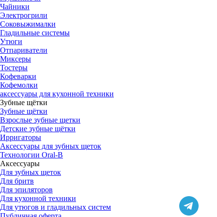
Чайники
Электрогрили
Соковыжималки
Гладильные системы
Утюги
Отпариватели
Миксеры
Тостеры
Кофеварки
Кофемолки
аксессуары для кухонной техники
Зубные щётки
Зубные щётки
Взрослые зубные щетки
Детские зубные щётки
Ирригаторы
Аксессуары для зубных щеток
Технологии Oral-B
Аксессуары
Для зубных щеток
Для бритв
Для эпиляторов
Для кухонной техники
Для утюгов и гладильных систем
Публичная оферта