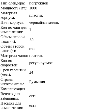
Тип блендера:
погружной
Мощность (Вт):
1000
Материал
пластик
корпуса:
Цвет корпуса:
черный/металлик
Кол-во чаш для
1
измельчения:
Объем первой
1,5
чаши (л):
Объем второй
нет
чаши (л):
Материал чаши:
пластик
Кол-во
регулируемое
скоростей:
Срок гарантии
24
(мес.):
Страна-
Румыния
изготовитель:
Комплектация
Венчик для
есть
взбивания:
Насадка для
есть
измельчения: