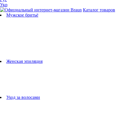
Укр
Каталог товаров
Мужское бритьё
Бритвы
Универсальные триммеры
Триммеры для бороды
Триммеры для тела
Триммеры для носа и ушей
Машинки для стрижки
Аксессуары для бритв
Подбор бритвенных кассет
Женская эпиляция
Эпиляторы
Фотоэпиляторы
Приборы по уходу за лицом
женские грумеры
Женские бритвы
Аксессуары для эпиляторов
Уход за волосами
Фен-щетки
выпрямители для волос
плойки
Фены
Машинки для стрижки