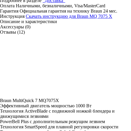
Подробнее в разделе
"Доставка"
Оплата
Наличными, безналичными, Visa/MasterCard
Гарантия
Официальная гарантия на технику Braun 24 мес.
Инструкция
Скачать инструкцию для Braun MQ 7075 X
Описание и характеристики
Аксессуары (0)
Отзывы (12)
Современный блендер Braun MQ 7075, созданный для
любителей кулинарии, удивляет своей скоростью работы и
разнообразными возможностями на кухне. Оснащенный первым
в мире подвижным лезвием, он легко справится с самыми
твердыми ингредиентами. Благодаря универсальным насадкам –
венчику и кухонному комбайну – вы легко сможете смешивать,
нарезать, взбивать, натирать и замешивать тесто.
Braun MultiQuick 7 MQ7075X
Эффективный двигатель мощностью 1000 Вт
Технология ActiveBlade с подвижной ножкой блендера и
движущимися лезвиями
PowerBell Plus с дополнительным режущим лезвием
Технология SmartSpeed ​​для плавной регулировки скорости