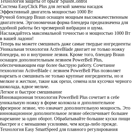
Технология защиты от брызг SplashControl
Система EasyClick Plus для легкой замены насадок
Эффективный двигатель мощностью 1000 Вт
Ручной блендер Braun оснащен мощным высококачественным
двигателем. Эргономичная форма блендера предназначена для
удобной работы без чрезмерной вибрации и шума.
Наслаждайтесь максимальной точностью и мощностью 1000 Вт
в вашей ладони!
Теперь вы можете смешивать даже самые твердые ингредиенты
Уникальная технология ActiveBlade двигает не только ножку
блендера, но и внутриние лезвия. Кроме того, блендер Braun
оснащен дополнительным лезвием PowerBell Plus,
обеспечивающим еще более быструю работу. Сочетание
технологии ActiveBlade с лезвием PowerBell Plus позволяет
нарезать и смешивать не только крупные ингредиенты, но и
мелкие и жесткие, такие как орехи, семена или кусочки черного
шоколада, вдвое мельче.
Легкое и быстрое смешивание
Инновационная технология PowerBell Plus сочетает в себе
уникальную ножку в форме колокола и дополнительное
фрезерное лезвие, что означает дополнительную мощность. Это
инновационное дополнительное лезвие обеспечивает большее
нарезание за один оборот. Обрабатывайте большие куски пищи
быстрее и с меньшими усилиями, чем когда-либо прежде.
Технология Easy SmartSpeed ​​для плавного регулирования