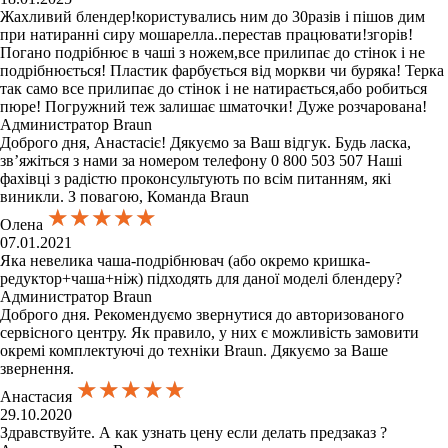
Жахливий блендер!користувались ним до 30разів і пішов дим
при натиранні сиру мошарелла..перестав працювати!згорів!
Погано подрібнює в чаші з ножем,все прилипає до стінок і не
подрібнюється! Пластик фарбується від моркви чи буряка! Терка
так само все прилипає до стінок і не натирається,або робиться
пюре! Погружний теж залишає шматочки! Дуже розчарована!
Администратор Braun
Доброго дня, Анастасіє! Дякуємо за Ваш відгук. Будь ласка,
зв’яжіться з нами за номером телефону 0 800 503 507 Наші
фахівці з радістю проконсультують по всім питанням, які
виникли. З повагою, Команда Braun
★★★★★
★★★★★
★★★★★
Олена
07.01.2021
Яка невелика чаша-подрібнювач (або окремо кришка-
редуктор+чаша+ніж) підходять для даної моделі блендеру?
Администратор Braun
Доброго дня. Рекомендуємо звернутися до авторизованого
сервісного центру. Як правило, у них є можливість замовити
окремі комплектуючі до техніки Braun. Дякуємо за Ваше
звернення.
★★★★★
★★★★★
★★★★★
Анастасия
29.10.2020
Здравствуйте. А как узнать цену если делать предзаказ ?