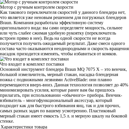
Мотор с ручным контролем скорости
Как такового переключателя скоростей у данного блендера нет,
что является уже неновым решением для погружных блендеров
Braun. Компания разработала эффективную систему
оригинального вида: вы сами определяете мощность, сильнее
или чуть слабее сжимая удобную рукоятку (переключатель
встроен прямо в нее). Ведь на одной скорости не всегда
получается получить ожидаемый результат. Даже смеси одного
состава часто оказываются неоднородными и скорость вращения
насадок приходится изменять, чтобы избавиться от комков.
Что входит в комплект поставки
Основной инструмент блендера Braun MQ 7075 X – это венчик,
большой измельчитель, мерный стакан, насадка блендерная
ножка с подвижными лезвиями ActiveBlade: они плавно
перемещаются вверх-вниз. Данная технология позволяет до 40%
минимизировать усилия, которые ранее вам бы пришлось
прилагать, при использовании «обычного» прибора. Венчик-
взбиватель – многофункциональный аксессуар, который
подходит как для быстрого взбивания яиц, так и для прочих,
самых разных задач по вашему усмотрению. Пластиковый
мерный стакан имеет емкость 1,5 л. и мерную шкалу на боковой
стенке.
Характеристики товара