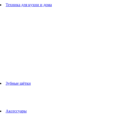
Расчески
Техника для кухни и дома
Блендеры
погружные блендеры
стационарные блендеры
Кухонные комбайны
Мультипечи
Чайники
Электрогрили
Соковыжималки
Гладильные системы
Утюги
Отпариватели
Миксеры
Тостеры
Кофеварки
Кофемолки
аксессуары для кухонной техники
Зубные щётки
Взрослые зубные щетки
Детские зубные щётки
Ирригаторы
Аксессуары для зубных щеток
Технологии Oral-B
Аксессуары