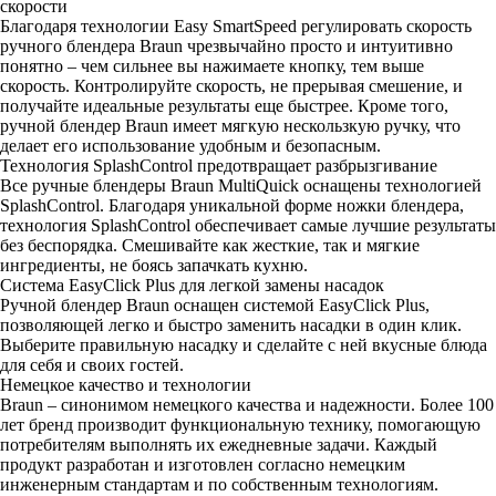
скорости
Благодаря технологии Easy SmartSpeed ​​регулировать скорость
ручного блендера Braun чрезвычайно просто и интуитивно
понятно – чем сильнее вы нажимаете кнопку, тем выше
скорость. Контролируйте скорость, не прерывая смешение, и
получайте идеальные результаты еще быстрее. Кроме того,
ручной блендер Braun имеет мягкую нескользкую ручку, что
делает его использование удобным и безопасным.
Технология SplashControl предотвращает разбрызгивание
Все ручные блендеры Braun MultiQuick оснащены технологией
SplashControl. Благодаря уникальной форме ножки блендера,
технология SplashControl обеспечивает самые лучшие результаты
без беспорядка. Смешивайте как жесткие, так и мягкие
ингредиенты, не боясь запачкать кухню.
Система EasyClick Plus для легкой замены насадок
Ручной блендер Braun оснащен системой EasyClick Plus,
позволяющей легко и быстро заменить насадки в один клик.
Выберите правильную насадку и сделайте с ней вкусные блюда
для себя и своих гостей.
Немецкое качество и технологии
Braun – синонимом немецкого качества и надежности. Более 100
лет бренд производит функциональную технику, помогающую
потребителям выполнять их ежедневные задачи. Каждый
продукт разработан и изготовлен согласно немецким
инженерным стандартам и по собственным технологиям.