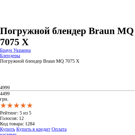
Для зубных щеток
Для бритв
Для эпиляторов
Для кухонной техники
Для утюгов и гладильных систем
Погружной блендер Braun MQ
7075 X
Браун Украина
Блендеры
Погружной блендер Braun MQ 7075 X
4999
4499
грн.
★★★★★
★★★★★
★★★★★
Рейтинг:
5
из
5
Голосов:
12
Код товара:
1284
Купить
Купить в кредит
Оплата
частями