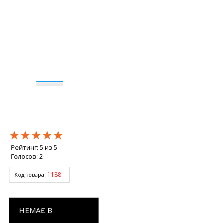
★★★★★
★★★★★
★★★★★
Рейтинг:
5
из
5
Голосов:
2
1188
Код товара:
НЕМАЄ В