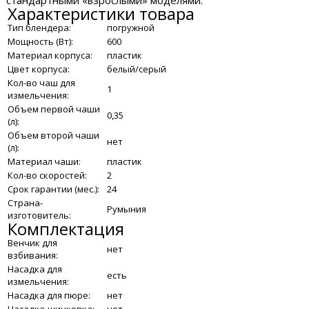
стандартными «взрослыми» моделями.
Характеристики товара
Тип блендера:
погружной
Мощность (Вт):
600
Материал корпуса:
пластик
Цвет корпуса:
белый/серый
Кол-во чаш для
1
измельчения:
Объем первой чаши
0,35
(л):
Объем второй чаши
нет
(л):
Материал чаши:
пластик
Кол-во скоростей:
2
Срок гарантии (мес.):
24
Страна-
Румыния
изготовитель:
Комплектация
Венчик для
нет
взбивания:
Насадка для
есть
измельчения:
Насадка для пюре:
нет