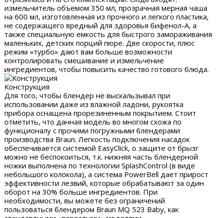
измельчитель объемом 350 мл, прозрачная мерная чаша
на 600 мл, изготовленная из прочного и легкого пластика,
не содержащего вредный для здоровья бифенол-А, а
также специальную емкость для быстрого замораживания
маленьких, детских порций пюре. Две скорости, плюс
режим «турбо» дают вам больше возможности
контролировать смешивание и измельчение
ингредиентов, чтобы повысить качество готового блюда.
Конструкция
Для того, чтобы блендер не выскальзывал при
использовании даже из влажной ладони, рукоятка
прибора оснащена прорезиненным покрытием. Стоит
отметить, что данная модель во многом схожа по
функционалу с прочими погружными блендерами
производства Braun. Легкость подключения насадок
обеспечивается системой EasyClick, о защите от брызг
можно не беспокоиться, т.к. нижняя часть блендерной
ножки выполнена по технологии SplashControl (в виде
небольшого колокола), а система PowerBell дает прирост
эффективности лезвий, которые обрабатывают за один
оборот на 30% больше ингредиентов. При
необходимости, вы можете без ограничений
пользоваться блендером Braun MQ 523 Baby, как