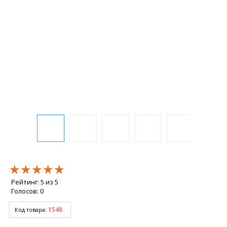
★★★★★
★★★★★
★★★★★
Рейтинг:
5
из
5
Голосов:
0
1548
Код товара: