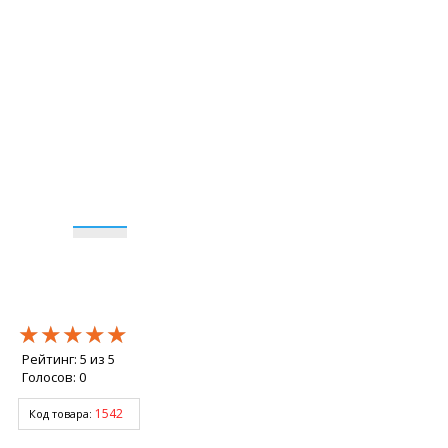
★★★★★
★★★★★
★★★★★
Рейтинг:
5
из
5
Голосов:
0
1542
Код товара: