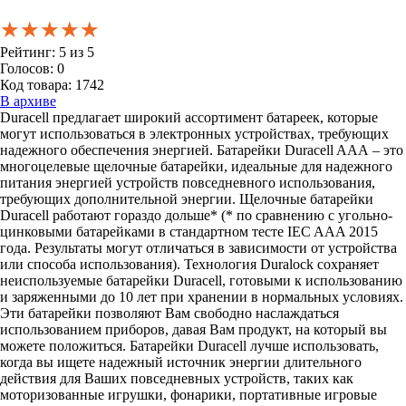
★★★★★
★★★★★
★★★★★
Рейтинг:
5
из
5
Голосов:
0
Код товара:
1742
В архиве
Duracell предлагает широкий ассортимент батареек, которые
могут использоваться в электронных устройствах, требующих
надежного обеспечения энергией. Батарейки Duracell AAА – это
многоцелевые щелочные батарейки, идеальные для надежного
питания энергией устройств повседневного использования,
требующих дополнительной энергии. Щелочные батарейки
Duracell работают гораздо дольше* (* по сравнению с угольно-
цинковыми батарейками в стандартном тесте IEC AAA 2015
года. Результаты могут отличаться в зависимости от устройства
или способа использования). Технология Duralock сохраняет
неиспользуемые батарейки Duracell, готовыми к использованию
и заряженными до 10 лет при хранении в нормальных условиях.
Эти батарейки позволяют Вам свободно наслаждаться
использованием приборов, давая Вам продукт, на который вы
можете положиться. Батарейки Duracell лучше использовать,
когда вы ищете надежный источник энергии длительного
действия для Ваших повседневных устройств, таких как
моторизованные игрушки, фонарики, портативные игровые