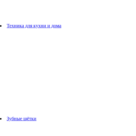
плойки
Фены
Машинки для стрижки
Расчески
Техника для кухни и дома
Блендеры
погружные блендеры
стационарные блендеры
Кухонные комбайны
Мультипечи
Чайники
Электрогрили
Соковыжималки
Гладильные системы
Утюги
Отпариватели
Миксеры
Тостеры
Кофеварки
Кофемолки
аксессуары для кухонной техники
Зубные щётки
Взрослые зубные щетки
Детские зубные щётки
Ирригаторы