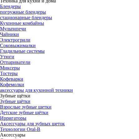
Техника для кухни и дома
Блендеры
погружные блендеры
стационарные блендеры
Кухонные комбайны
Мультипечи
Чайники
Электрогрили
Соковыжималки
Гладильные системы
Утюги
Отпариватели
Миксеры
Тостеры
Кофеварки
Кофемолки
аксессуары для кухонной техники
Зубные щётки
Зубные щётки
Взрослые зубные щетки
Детские зубные щётки
Ирригаторы
Аксессуары для зубных щеток
Технологии Oral-B
Аксессуары