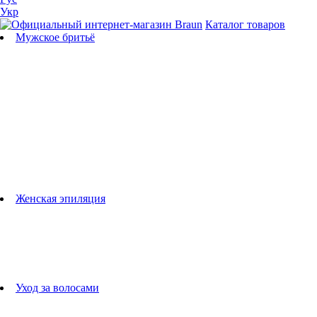
Укр
Каталог товаров
Мужское бритьё
Бритвы
Универсальные триммеры
Триммеры для бороды
Триммеры для тела
Триммеры для носа и ушей
Машинки для стрижки
Аксессуары для бритв
Подбор бритвенных кассет
Женская эпиляция
Эпиляторы
Фотоэпиляторы
Приборы по уходу за лицом
женские грумеры
Женские бритвы
Аксессуары для эпиляторов
Уход за волосами
Фен-щетки
выпрямители для волос