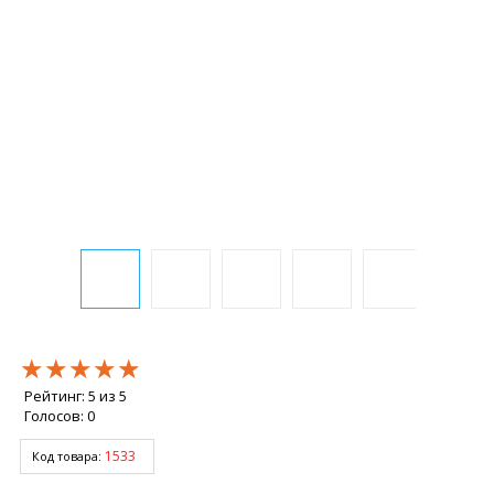
★★★★★
★★★★★
★★★★★
Рейтинг:
5
из
5
Голосов:
0
1533
Код товара: