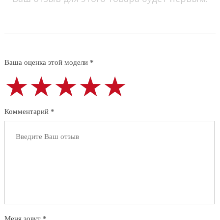
Ваша оценка этой модели *
★★★★★
★★★★★
★★★★★
Комментарий *
Меня зовут *