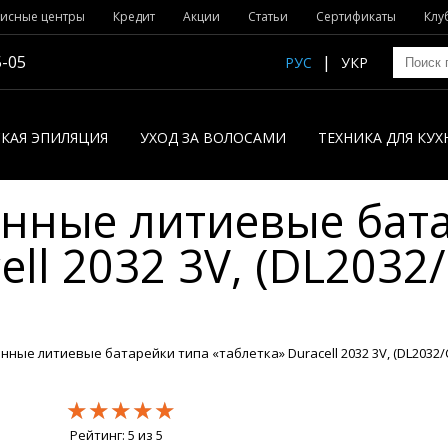
исные центры
Кредит
Акции
Статьи
Сертификаты
Клу
5-05
РУС
УКР
КАЯ ЭПИЛЯЦИЯ
УХОД ЗА ВОЛОСАМИ
ТЕХНИКА ДЛЯ КУХ
нные литиевые бата
ell 2032 3V, (DL2032/
ые литиевые батарейки типа «таблетка» Duracell 2032 3V, (DL2032/CR
★★★★★
★★★★★
★★★★★
Рейтинг:
5
из
5