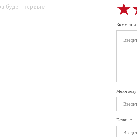
★
★
★
ра будет первым.
Коммента
Меня зову
E-mail *