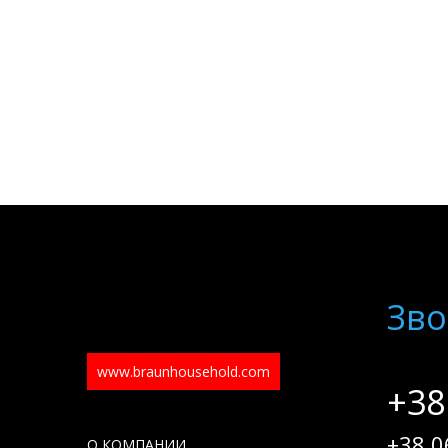
Зво
www.braunhousehold.com
+38
+38 0
О КОМПАНИИ