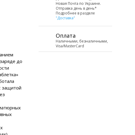
Новая Почта по Украине.
Отправка день в день*
Подробнее в разделе
"Доставка"
Оплата
Наличными, безналичными,
Visa/MasterCard
ванием
заряде до
ости
аблетка»
аботала
с защитой
без
ниатюрных
ивных
ых
ах).