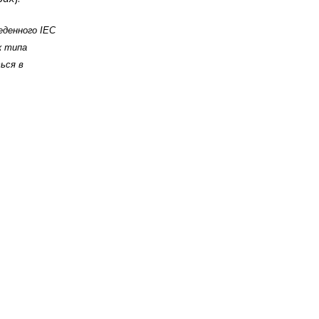
еденного IEC
к типа
ься в