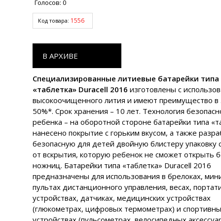
Голосов:
0
1556
Код товара:
В АРХИВЕ
Специализированные литиевые батарейки типа
«таблетка» Duracell 2016
изготовлены с использо
высокоочищенного лития и имеют преимущество в 
50%*. Срок хранения – 10 лет. Технология безопасн
ребенка – на оборотной стороне батарейки типа «т
нанесено покрытие с горьким вкусом, а также разр
безопасную для детей двойную блистеру упаковку 
от вскрытия, которую ребенок не сможет открыть 
ножниц. Батарейки типа «таблетка» Duracell 2016
предназначены для использования в брелоках, ми
пультах дистанционного управления, весах, портат
устройствах, датчиках, медицинских устройствах
(глюкометрах, цифровых термометрах) и спортивн
устройствах (пульсометрах, велосипедных аксессуар