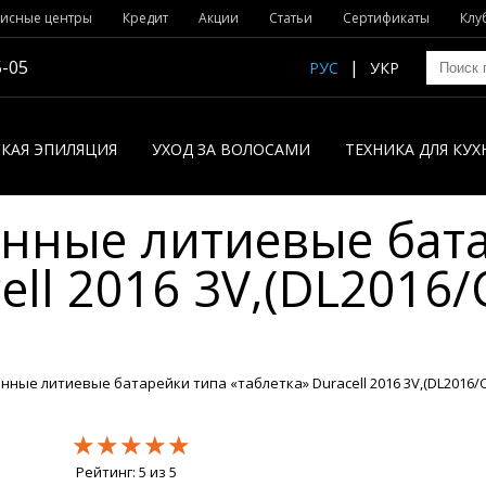
исные центры
Кредит
Акции
Статьи
Сертификаты
Клу
5-05
РУС
УКР
КАЯ ЭПИЛЯЦИЯ
УХОД ЗА ВОЛОСАМИ
ТЕХНИКА ДЛЯ КУХ
нные литиевые бата
ell 2016 3V,(DL2016/
ые литиевые батарейки типа «таблетка» Duracell 2016 3V,(DL2016/CR2
★★★★★
★★★★★
★★★★★
Рейтинг:
5
из
5