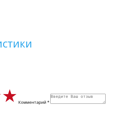
истики
★★
★★
★★
Комментарий *