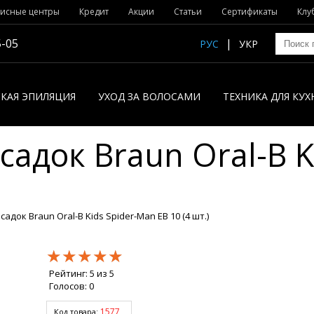
исные центры
Кредит
Акции
Статьи
Сертификаты
Клу
5-05
РУС
УКР
КАЯ ЭПИЛЯЦИЯ
УХОД ЗА ВОЛОСАМИ
ТЕХНИКА ДЛЯ КУХ
адок Braun Oral-B K
адок Braun Oral-B Kids Spider-Man EB 10 (4 шт.)
★★★★★
★★★★★
★★★★★
Рейтинг:
5
из
5
Голосов:
0
1577
Код товара: