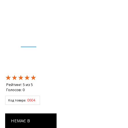
★★★★★
★★★★★
★★★★★
Рейтинг:
5
из
5
Голосов:
0
0604
Код товара:
НЕМАЄ В