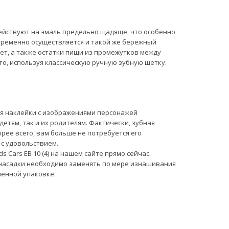
ействуют на эмаль предельно щадяще, что особенно
временно осуществляется и такой же бережный
лет, а также остатки пищи из промежутков между
то, используя классическую ручную зубную щетку.
ся наклейки с изображениями персонажей
детям, так и их родителям. Фактически, зубная
орее всего, вам больше не потребуется его
 с удовольствием.
 Cars EB 10 (4) на нашем сайте прямо сейчас.
 насадки необходимо заменять по мере изнашивания
менной упаковке.