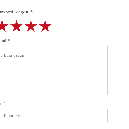
ка этой модели *
★★★★
★★★★
★★★★
рий *
т *