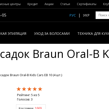
исные центры
Кредит
Акции
Статьи
Сертификаты
Клу
5-05
РУС
УКР
КАЯ ЭПИЛЯЦИЯ
УХОД ЗА ВОЛОСАМИ
ТЕХНИКА ДЛЯ КУХ
адок Braun Oral-B Ki
док Braun Oral-B Kids Cars EB 10 (4 шт.)
★★★★★
★★★★★
★★★★★
Рейтинг:
5
из
5
Голосов:
3
1669
Код товара: