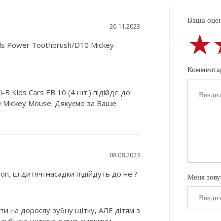
Ваша оцен
26.11.2023
★
★
★
ds Power Toothbrush/D10 Mickey
Коммента
B Kids Cars EB 10 (4 шт.) підійде до
0 Mickey Mouse. Дякуємо за Ваше
08.08.2023
n, цi дитячi насадки пiдiйдуть до неï?
Меня зову
и на дорослу зубну щітку, АЛЕ дітям з