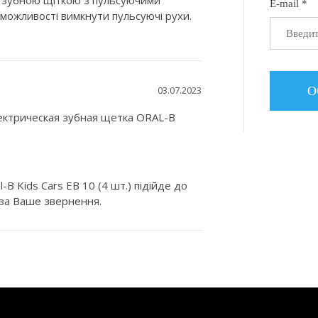
зубною щіткою з пульсуючими
E-mail *
є можливості вимкнути пульсуючі рухи.
03.07.2023
лектрическая зубная щетка ORAL-B
B Kids Cars EB 10 (4 шт.) підійде до
 за Ваше звернення.