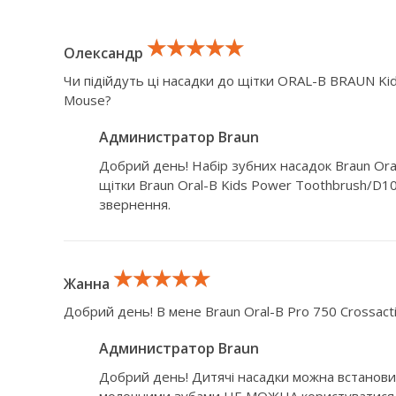
★★★★★
★★★★★
★★★★★
Олександр
Чи підійдуть ці насадки до щітки ORAL-B BRAUN Ki
Mouse?
Администратор Braun
Добрий день! Набір зубних насадок Braun Oral-
щітки Braun Oral-B Kids Power Toothbrush/D1
звернення.
★★★★★
★★★★★
★★★★★
Жанна
Добрий день! В мене Braun Oral-B Pro 750 Crossactio
Администратор Braun
Добрий день! Дитячі насадки можна встановит