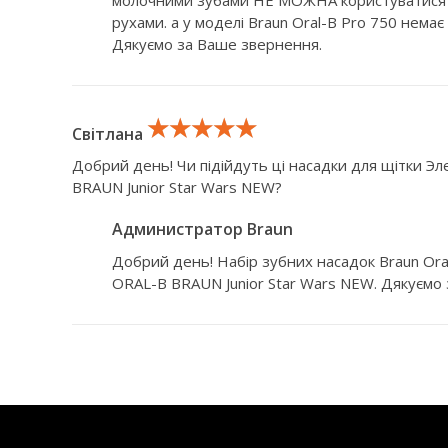
молочними зубами НЕ МОЖНА користуватися 
рухами. а у моделі Braun Oral-B Pro 750 нема
Дякуємо за Ваше звернення.
★★★★★
★★★★★
★★★★★
Світлана
Добрий день! Чи підійдуть ці насадки для щітки Э
BRAUN Junior Star Wars NEW?
Администратор Braun
Добрий день! Набір зубних насадок Braun Oral-
ORAL-B BRAUN Junior Star Wars NEW. Дякуємо