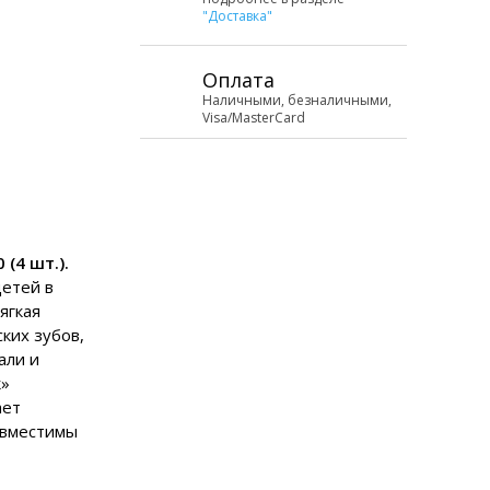
"Доставка"
Оплата
Наличными, безналичными,
Visa/MasterCard
 (4 шт.).
детей в
ягкая
ких зубов,
али и
к»
ает
овместимы