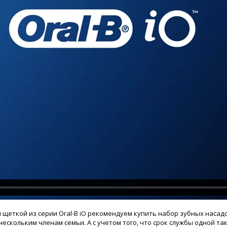
ткой из серии Oral-B iO рекомендуем купить набор зубных насадок Br
ескольким членам семьи. А с учетом того, что срок службы одной так