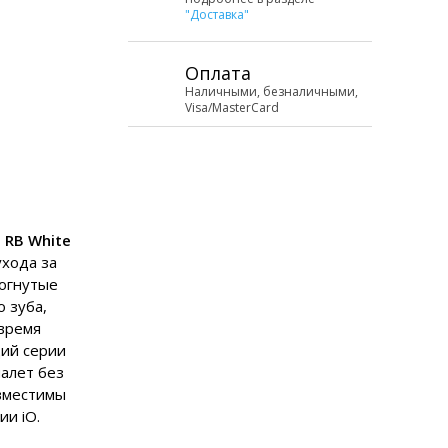
"Доставка"
Оплата
Наличными, безналичными,
Visa/MasterCard
 RB White
хода за
зогнутые
 зуба,
время
ций серии
налет без
овместимы
ии iO.