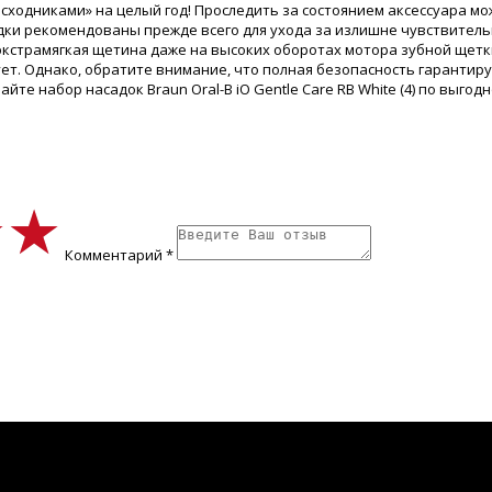
асходниками» на целый год! Проследить за состоянием аксессуара 
адки рекомендованы прежде всего для ухода за излишне чувствител
экстрамягкая щетина даже на высоких оборотах мотора зубной щетк
ет. Однако, обратите внимание, что полная безопасность гарантируе
е набор насадок Braun Oral-B iO Gentle Care RB White (4) по выгод
★★
★★
★★
Комментарий *