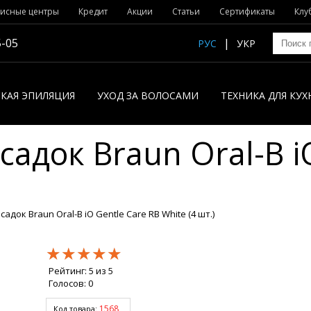
исные центры
Кредит
Акции
Статьи
Сертификаты
Клу
5-05
РУС
УКР
КАЯ ЭПИЛЯЦИЯ
УХОД ЗА ВОЛОСАМИ
ТЕХНИКА ДЛЯ КУХ
адок Braun Oral-B i
адок Braun Oral-B iO Gentle Care RB White (4 шт.)
★★★★★
★★★★★
★★★★★
Рейтинг:
5
из
5
Голосов:
0
1568
Код товара: