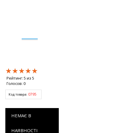
★★★★★
★★★★★
★★★★★
Рейтинг:
5
из
5
Голосов:
0
0795
Код товара:
НЕМАЄ В
НАЯВНОСТІ