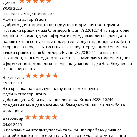
★★★★★
★★★★★
★★★★★
Дмитро
30.03.2020
плануються ще поставки?
Администратор Braun
Доброго дня. Наразі, в нас відсутня інформація про терміни
поставки кришки чаші блендера Braun 7322010244 на територію
України. Рекомендуємо оформити передзамовлення. Для цього,
залиште ваш контактний номер телефону в відповідній графі на
сторінці товару, та натисніть на кнопку "передзамовлення". Як
тільки кришка чаші блендера Braun 7322010244 з'явиться в
наявності, наш менеджер зв'яжеться з вами для уточнення ціни і
оформлення замовлення, по мірі актуальності для Вас. Дякуємо за
Ваше звернення.
★★★★★
★★★★★
★★★★★
Валентина
19.11.2019
Эта крышка на большую чашу или не меньшую?
Администратор Braun
Добрый день. Крышка чаши блендера Braun 7322010244
предназначена для маленькой блендерной чаши. Спасибо за
обращение.
★★★★★
★★★★★
★★★★★
Александр
04.04.2016
В комплект не входит уплотнитель, решил проблему сняв со
старой крышки, но все же на сайте это не указано, учтите при