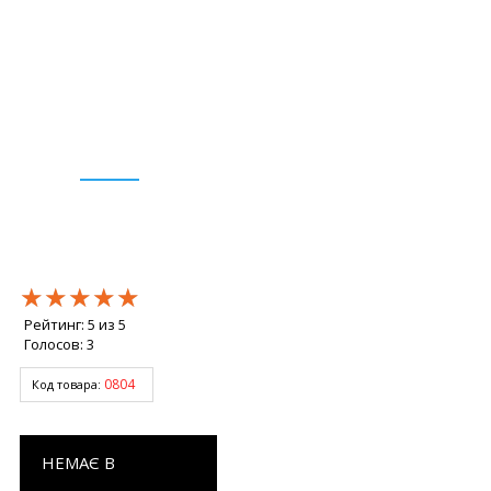
★★★★★
★★★★★
★★★★★
Рейтинг:
5
из
5
Голосов:
3
0804
Код товара:
НЕМАЄ В