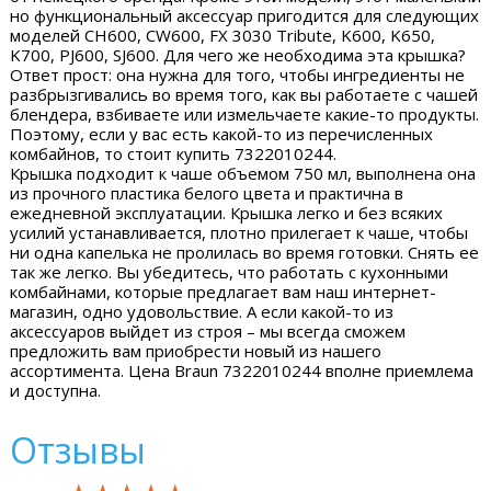
но функциональный аксессуар пригодится для следующих
моделей CH600, CW600, FX 3030 Tribute, K600, K650,
K700, PJ600, SJ600. Для чего же необходима эта крышка?
Ответ прост: она нужна для того, чтобы ингредиенты не
разбрызгивались во время того, как вы работаете с чашей
блендера, взбиваете или измельчаете какие-то продукты.
Поэтому, если у вас есть какой-то из перечисленных
комбайнов, то стоит купить 7322010244.
Крышка подходит к чаше объемом 750 мл, выполнена она
из прочного пластика белого цвета и практична в
ежедневной эксплуатации. Крышка легко и без всяких
усилий устанавливается, плотно прилегает к чаше, чтобы
ни одна капелька не пролилась во время готовки. Снять ее
так же легко. Вы убедитесь, что работать с кухонными
комбайнами, которые предлагает вам наш интернет-
магазин, одно удовольствие. А если какой-то из
аксессуаров выйдет из строя – мы всегда сможем
предложить вам приобрести новый из нашего
ассортимента. Цена Braun 7322010244 вполне приемлема
и доступна.
Отзывы