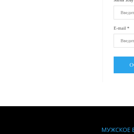
Меня зову
E-mail *
МУЖСКОЕ 