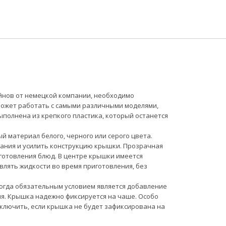
айнов от немецкой компании, необходимо
может работать с самыми различными моделями,
ыполнена из крепкого пластика, который останется
й материал белого, черного или серого цвета.
гания и усилить конструкцию крышки. Прозрачная
готовления блюд. В центре крышки имеется
влять жидкости во время приготовления, без
огда обязательным условием является добавление
ия. Крышка надежно фиксируется на чаше. Особо
включить, если крышка не будет зафиксирована на