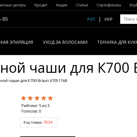
исные центры
Кредит
Акции
Статьи
Сертификаты
Клу
5-05
РУС
УКР
КАЯ ЭПИЛЯЦИЯ
УХОД ЗА ВОЛОСАМИ
ТЕХНИКА ДЛЯ КУХ
ной чаши для К700 
ой чаши для К700 Braun 67051168
★★★★★
★★★★★
★★★★★
Рейтинг:
5
из
5
Голосов:
0
0534
Код товара: