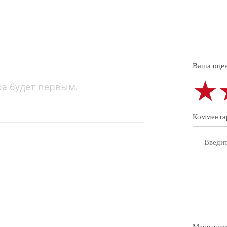
Ваша оцен
★
★
★
ра будет первым.
Коммента