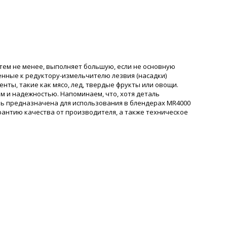
 тем не менее, выполняет большую, если не основную
ненные к редуктору-измельчителю лезвия (насадки)
ты, такие как мясо, лед, твердые фрукты или овощи.
 и надежностью. Напоминаем, что, хотя деталь
ль предназначена для использования в блендерах MR4000
рантию качества от производителя, а также техническое