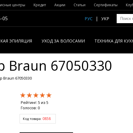
исные центры
Кредит
Акции
Статьи
Сертификаты
Клу
5-05
РУС
УКР
КАЯ ЭПИЛЯЦИЯ
УХОД ЗА ВОЛОСАМИ
ТЕХНИКА ДЛЯ КУХ
р Braun 67050330
 Braun 67050330
★★★★★
★★★★★
★★★★★
Рейтинг:
5
из
5
Голосов:
0
0858
Код товара: