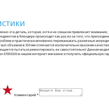
истики
енно эта деталь, которая, хотя и не слишком привлекает внимание,
редиентов в блендере происходит как раз из-за того, что присоеди
роблем и практически мгновенно перемалывать различные ингредиен
aun объемом в 350 мм отличается исключительно высоким качеством
рещается пытаться ремонтировать ее самостоятельно! Данная моде
un 67050330 в нашем интернет-магазине и получить официальную га
★★
★★
★★
Комментарий *