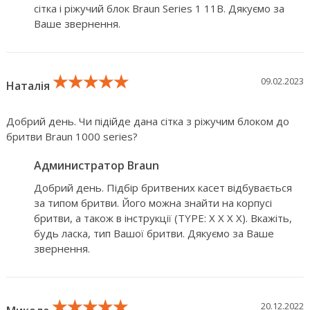
cітка і ріжучий блок Braun Series 1 11B. Дякуємо за
Ваше звернення.
★★★★★
★★★★★
★★★★★
09.02.2023
Наталія
Добрий день. Чи підійде дана сітка з ріжучим блоком до
бритви Braun 1000 series?
Администратор Braun
Добрий день. Підбір бритвених касет відбувається
за типом бритви. Його можна знайти на корпусі
бритви, а також в інструкції (TYPE: X X X X). Вкажіть,
будь ласка, тип Вашої бритви. Дякуємо за Ваше
звернення.
★★★★★
★★★★★
★★★★★
20.12.2022