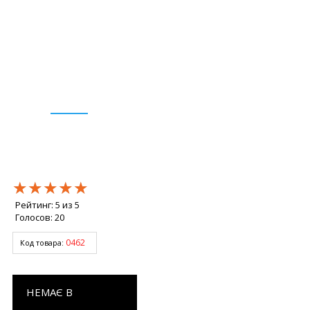
★★★★★
★★★★★
★★★★★
Рейтинг:
5
из
5
Голосов:
20
0462
Код товара:
НЕМАЄ В