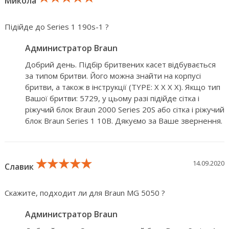
Микола
Підійде до Series 1 190s-1 ?
Администратор Braun
Добрий день. Підбір бритвених касет відбувається
за типом бритви. Його можна знайти на корпусі
бритви, а також в інструкції (TYPE: X X X X). Якщо тип
Вашої бритви: 5729, у цьому разі підійде сітка і
ріжучий блок Braun 2000 Series 20S або сітка і ріжучий
блок Braun Series 1 10B. Дякуємо за Ваше звернення.
★★★★★
★★★★★
★★★★★
14.09.2020
Славик
Скажите, подходит ли для Braun MG 5050 ?
Администратор Braun