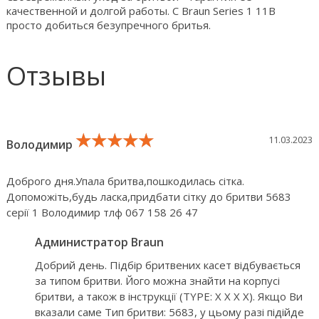
качественной и долгой работы. С Braun Series 1 11В
просто добиться безупречного бритья.
Отзывы
★★★★★
★★★★★
★★★★★
11.03.2023
Володимир
Доброго дня.Упала бритва,пошкодилась сітка.
Допоможіть,будь ласка,придбати сітку до бритви 5683
серії 1 Володимир тлф 067 158 26 47
Администратор Braun
Добрий день. Підбір бритвених касет відбувається
за типом бритви. Його можна знайти на корпусі
бритви, а також в інструкції (TYPE: X X X X). Якщо Ви
вказали саме Тип бритви: 5683, у цьому разі підійде