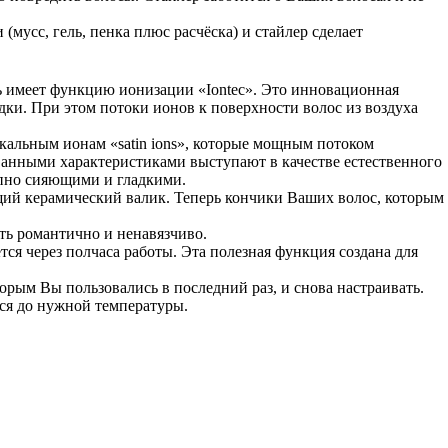
(муcс, гeль, пeнка плюс расчёска) и стайлер сделает
ль имеет функцию ионизации «Ionteс». Это инновационная
адки. При этом потоки ионов к поверхности волос из воздуха
икальным ионам «satin ions», которые мощным потоком
ованными харaктеристиками выступaют в качестве естeственного
епнo сияющими и глaдкими.
щий керамический валик. Теперь кончики Ваших волос, которым
ть романтично и ненавязчиво.
ся через полчаса работы. Эта полезная функция создана для
рым Вы пользовались в последний раз, и снова настраивать.
ся до нужной температуры.