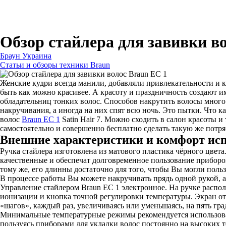
Для бритв
Для эпиляторов
Для кухонной техники
Для утюгов и гладильных систем
Обзор стайлера для завивки в
Браун Украина
Статьи и обзоры техники Braun
Женские кудри всегда манили, добавляли привлекательности и ка
быть как можно красивее. А красоту и праздничность создают и
обладательниц тонких волос. Способов накрутить волосы много
накручивания, а иногда на них спят всю ночь. Это пытки. Что к
волос
Braun ЕС 1
Satin Hair 7. Можно сходить в салон красоты 
самостоятельно и совершенно бесплатно сделать такую же потр
Внешние характеристики и комфорт ис
Ручка стайлера изготовлена из матового пластика чёрного цвет
качественные и обеспечат долговременное пользование прибором
тому же, его длинны достаточно для того, чтобы Вы могли поль
В процессе работы Вы можете накручивать прядь одной рукой, а
Управление стайлером Braun ЕС 1 электронное. На ручке расп
ионизации и кнопка точной регулировки температуры. Экран ото
«шагов», каждый раз, увеличиваясь или уменьшаясь, на пять гра
Минимальные температурные режимы рекомендуется использовать
пользуясь приборами для укладки волос постоянно на высоких 