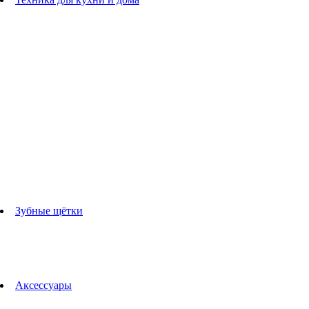
Блендеры
погружные блендеры
стационарные блендеры
Кухонные комбайны
Мультипечи
Чайники
Электрогрили
Соковыжималки
Гладильные системы
Утюги
Отпариватели
Миксеры
Тостеры
Кофеварки
Кофемолки
аксессуары для кухонной техники
Зубные щётки
Взрослые зубные щетки
Детские зубные щётки
Ирригаторы
Аксессуары для зубных щеток
Технологии Oral-B
Аксессуары
Для зубных щеток