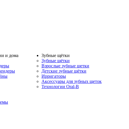
ни и дома
Зубные щётки
Зубные щётки
деры
Взрослые зубные щетки
лендеры
Детские зубные щётки
айны
Ирригаторы
Аксессуары для зубных щеток
Технологии Oral-B
темы