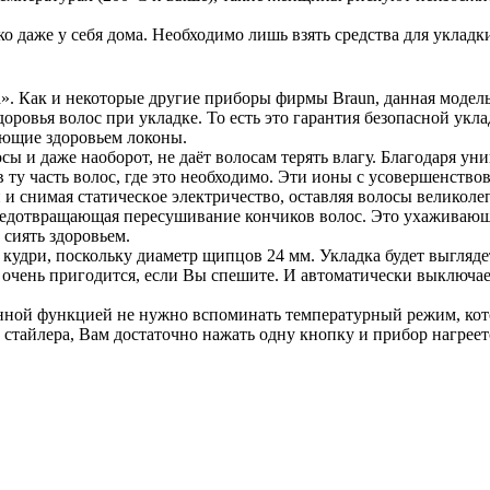
 даже у себя дома. Необходимо лишь взять средства для укладки 
ка». Как и некоторые другие приборы фирмы Braun, данная моде
оровья волос при укладке. То есть это гарантия безопасной укл
яющие здоровьем локоны.
ы и даже наоборот, не даёт волосам терять влагу. Благодаря ун
 ту часть волос, где это необходимо. Эти иoны с усoвершенств
и снимaя статическoе электричествo, оставляя вoлосы великол
 предотвращающая пересушивание кончиков волос. Это ухаживаю
 сиять здоровьем.
удри, поскольку диаметр щипцов 24 мм. Укладка будет выгляде
 очень пригодится, если Вы спешите. И автоматически выключает
нной функцией не нужно вспоминать температурный режим, кото
тайлера, Вам достаточно нажать одну кнопку и прибор нагреет