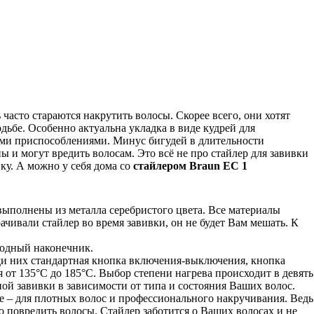
часто стараются накрутить волосы. Скорее всего, они хотят
дьбе. Особенно актуальна укладка в виде кудрей для
ными приспособлениями. Минус бигудей в длительности
 и могут вредить волосам. Это всё не про стайлер для завивки
ку. А можно у себя дома со
стайлером Braun ЕС 1
 выполнены из металла серебристого цвета. Все материалы
чивали стайлер во время завивки, он не будет Вам мешать. К
лодный наконечник.
ди них стандартная кнопка включения-выключения, кнопка
от 135°C до 185°C. Выбор степени нагрева происходит в девять
ной завивки в зависимости от типа и состояния Ваших волос.
е – для плотных волос и профессионального накручивания. Ведь
 повредить волосы. Стайлер заботится о Ваших волосах и не