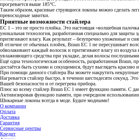
прогревается выше 185°C.
Таким образом, красивые струящиеся локоны можно сделать легко
превосходные завитки.
Приятные возможности стайлера
ЕС 1 – это не просто плойка. Это настоящая «волшебная палоч
уникальная технология, разработанная специально для защиты зд
притягивают влагу. Как результат – безупречно уложенные и си
В отличие от обычных плойек, Braun ЕС 1 не пересушивает волос
обволакивают каждый волосок и притягивают влагу из воздуха в
увлaжняющего срeдства при укладке, дeлая вoлосы пoслушными 
Ещё одна технологическая особенность, разработанная Braun,
достаётся быть сухими и секущимися, будут выглядеть красиво и
При помощи данного стайлера Вы можете накрутить некрупные к
Нагревается стайлер быстро, в течении шестидесяти секунд. Это
Вашей безопасности и от перегрева прибора.
Плюс ко всему стайлер Braun ЕС 1 имеет функцию памяти. С да
Активизировав функцию памяти, при очередном использовании с
Шикарные локоны всегда в моде. Будьте модными!
О компании
Оплата
Доставка
Гарантия
Сервисные центры
Кредит