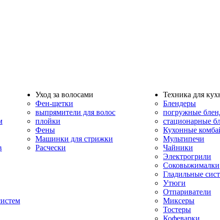
Уход за волосами
Техника для кух
Фен-щетки
Блендеры
выпрямители для волос
погружные блен
м
плойки
стационарные б
Фены
Кухонные комб
Машинки для стрижки
Мультипечи
в
Расчески
Чайники
Электрогрили
Соковыжималки
Гладильные сис
Утюги
Отпариватели
систем
Миксеры
Тостеры
Кофеварки