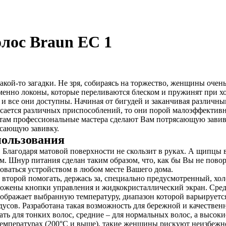
олос Braun ЕС 1
кой-то загадки. Не зря, собираясь на торжество, женщины очень 
менно локоны, которые переливаются блеском и пружинят при хо
 и все они доступны. Начиная от бигудей и заканчивая различ
асается различных приспособлений, то они порой малоэффективны
и там профессиональные мастера сделают Вам потрясающую завив
ясающую завивку.
пользования
а. Благодаря матовой поверхности не скользит в руках. А щипцы
. Шнур питания сделан таким образом, что, как бы Вы не повора
зоваться устройством в любом месте Вашего дома.
 второй помогать, держась за, специально предусмотренный, хо
оложены кнопки управления и жидкокристаллический экран. Сре
бражает выбранную температуру, диапазон которой варьируется 
дусов. Разработана такая возможность для бережной и качествен
 для тонких волос, средние – для нормальных волос, а высоки
температурах (200°C и выше), такие женщины рискуют неизбежно