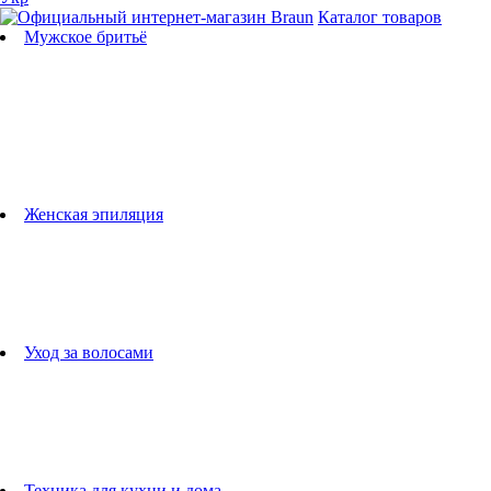
Каталог товаров
Мужское бритьё
Бритвы
Универсальные триммеры
Триммеры для бороды
Триммеры для тела
Триммеры для носа и ушей
Машинки для стрижки
Аксессуары для бритв
Подбор бритвенных кассет
Женская эпиляция
Эпиляторы
Фотоэпиляторы
Приборы по уходу за лицом
женские грумеры
Женские бритвы
Аксессуары для эпиляторов
Уход за волосами
Фен-щетки
выпрямители для волос
плойки
Фены
Машинки для стрижки
Расчески
Техника для кухни и дома