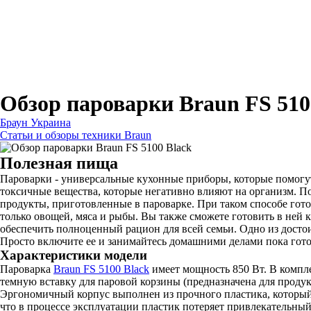
Для бритв
Для эпиляторов
Для кухонной техники
Для утюгов и гладильных систем
Обзор пароварки Braun FS 510
Браун Украина
Статьи и обзоры техники Braun
Полезная пища
Пароварки - универсальные кухонные приборы, которые помогут 
токсичные вещества, которые негативно влияют на организм. По
продукты, приготовленные в пароварке. При таком способе гот
только овощей, мяса и рыбы. Вы также сможете готовить в ней к
обеспечить полноценный рацион для всей семьи. Одно из достои
Просто включите ее и занимайтесь домашними делами пока гот
Характеристики модели
Пароварка
Braun FS 5100 Black
имеет мощность 850 Вт. В компле
темную вставку для паровой корзины (предназначена для продук
Эргономичный корпус выполнен из прочного пластика, который н
что в процессе эксплуатации пластик потеряет привлекательны