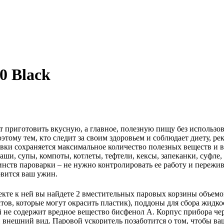
0 Black
приготовить вкусную, а главное, полезную пищу без использова
этому тем, кто следит за своим здоровьем и соблюдает диету, 
овки сохраняется максимальное количество полезных веществ и
аши, супы, компоты, котлеты, тефтели, кексы, запеканки, суфле
нств пароварки – не нужно контролировать ее работу и пережива
овится ваш ужин.
кте к ней вы найдете 2 вместительных паровых корзины объемом п
тов, которые могут окрасить пластик), поддоны для сбора жидко
е содержит вредное вещество бисфенол А. Корпус прибора черно
й внешний вид. Паровой ускоритель позаботится о том, чтобы в