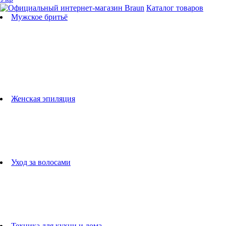
Каталог товаров
Мужское бритьё
Бритвы
Универсальные триммеры
Триммеры для бороды
Триммеры для тела
Триммеры для носа и ушей
Машинки для стрижки
Аксессуары для бритв
Подбор бритвенных кассет
Женская эпиляция
Эпиляторы
Фотоэпиляторы
Приборы по уходу за лицом
женские грумеры
Женские бритвы
Аксессуары для эпиляторов
Уход за волосами
Фен-щетки
выпрямители для волос
плойки
Фены
Машинки для стрижки
Расчески
Техника для кухни и дома