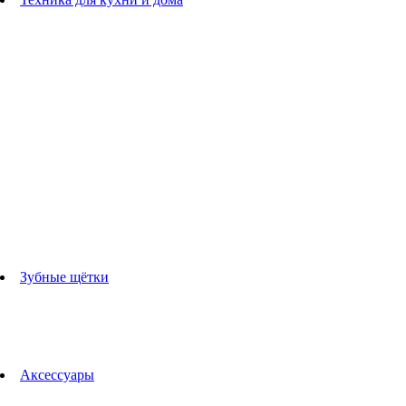
Блендеры
погружные блендеры
стационарные блендеры
Кухонные комбайны
Мультипечи
Чайники
Электрогрили
Соковыжималки
Гладильные системы
Утюги
Отпариватели
Миксеры
Тостеры
Кофеварки
Кофемолки
аксессуары для кухонной техники
Зубные щётки
Взрослые зубные щетки
Детские зубные щётки
Ирригаторы
Аксессуары для зубных щеток
Технологии Oral-B
Аксессуары
Для зубных щеток