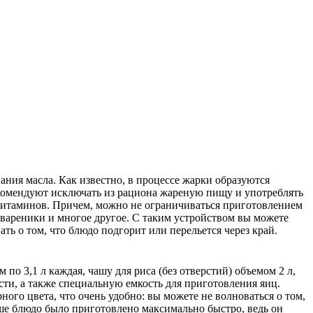
ния масла. Как известно, в процессе жарки образуются
рекомендуют исключать из рациона жареную пищу и употреблять
 витаминов. Причем, можно не ограничиваться приготовлением
, вареники и многое другое. С таким устройством вы можете
ть о том, что блюдо подгорит или перельется через край.
о 3,1 л каждая, чашу для риса (без отверстий) объемом 2 л,
сти, а также специальную емкость для приготовления яиц.
го цвета, что очень удобно: вы можете не волноваться о том,
аше блюдо было приготовлено максимально быстро, ведь он