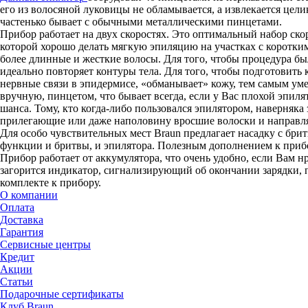
его из волосяной луковицы не обламывается, а извлекается цел
частенько бывает с обычными металлическими пинцетами.
Прибор работает на двух скоростях. Это оптимальный набор ско
которой хорошо делать мягкую эпиляцию на участках с коротким
более длинные и жесткие волосы. Для того, чтобы процедура бы
идеально повторяет контуры тела. Для того, чтобы подготовит
нервные связи в эпидермисе, «обманывает» кожу, тем самым уме
вручную, пинцетом, что бывает всегда, если у Вас плохой эпиля
шанса. Тому, кто когда-либо пользовался эпилятором, наверняка
прилегающие или даже наполовину вросшие волоски и направля
Для особо чувствительных мест Braun предлагает насадку с брит
функции и бритвы, и эпилятора. Полезным дополнением к прибор
Прибор работает от аккумулятора, что очень удобно, если Вам н
загорится индикатор, сигнализирующий об окончании зарядки, п
комплекте к прибору.
О компании
Оплата
Доставка
Гарантия
Сервисные центры
Кредит
Акции
Статьи
Подарочные сертификаты
Клуб Braun