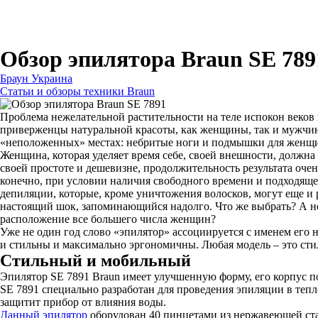
Для бритв
Для эпиляторов
Для кухонной техники
Для утюгов и гладильных систем
Обзор эпилятора Braun SE 789
Браун Украина
Статьи и обзоры техники Braun
Проблема нежелательной растительности на теле испокон веко
приверженцы натуральной красоты, как женщины, так и мужчин
«неположенных» местах: небритые ноги и подмышки для женщин
Женщина, которая уделяет время себе, своей внешности, должна 
своей простоте и дешевизне, продолжительность результата очен
конечно, при условии наличия свободного времени и подходяще
депиляции, которые, кроме уничтожения волосков, могут еще и р
настоящий шок, запоминающийся надолго. Что же выбрать? А не
расположение все большего числа женщин?
Уже не один год слово «эпилятор» ассоциируется с именем его
и стильны и максимально эргономичны. Любая модель – это ст
Стильный и мобильный
Эпилятор SE 7891 Braun имеет улучшенную форму, его корпус 
SE 7891 специально разработан для проведения эпиляции в тепл
защитит прибор от влияния воды.
Данный эпилятор
оборудован 40 пинцетами из нержавеющей ста