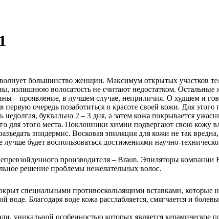
1
в волнует большинство женщин. Максимум открытых участков те
ы, излишнюю волосатость не считают недостатком. Остальные ж
ы – проявление, в лучшем случае, неприличия. О худшем и гов
в первую очередь позаботиться о красоте своей кожи. Для этого
ь недолгая, буквально 2 – 3 дня, а затем кожа покрывается ужа
го для этого места. Поклонники химии подвергают свою кожу в
азъедать эпидермис. Восковая эпиляция для кожи не так вредна, 
 лучше будет воспользоваться достижениями научно-техническо
 непревзойденного производителя – Braun. Эпиляторы компании 
ильное решение проблемы нежелательных волос.
покрыт специальными противоскользящими вставками, которые н
ой воде. Благодаря воде кожа расслабляется, смягчается и бол
ли, уникальной особенностью которых является керамическое п