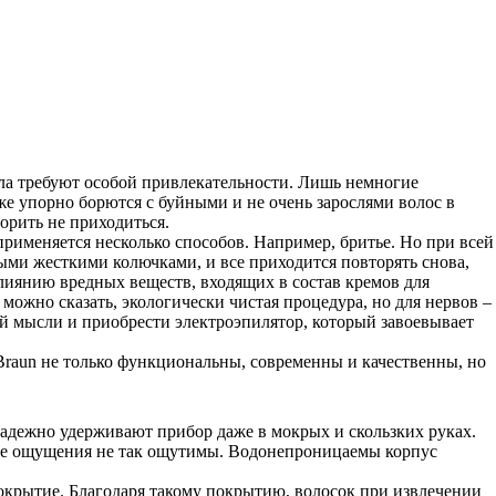
ла требуют особой привлекательности. Лишь немногие
е упорно борются с буйными и не очень зарослями волос в
орить не приходиться.
 применяется несколько способов. Например, бритье. Но при всей
сными жесткими колючками, и все приходится повторять снова,
лиянию вредных веществ, входящих в состав кремов для
можно сказать, экологически чистая процедура, но для нервов –
й мысли и приобрести электроэпилятор, который завоевывает
Braun не только функциональны, современны и качественны, но
адежно удерживают прибор даже в мокрых и скользких руках.
евые ощущения не так ощутимы. Водонепроницаемы корпус
окрытие. Благодаря такому покрытию, волосок при извлечении