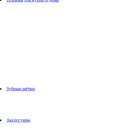
Блендеры
погружные блендеры
стационарные блендеры
Кухонные комбайны
Мультипечи
Чайники
Электрогрили
Соковыжималки
Гладильные системы
Утюги
Отпариватели
Миксеры
Тостеры
Кофеварки
Кофемолки
аксессуары для кухонной техники
Зубные щётки
Взрослые зубные щетки
Детские зубные щётки
Ирригаторы
Аксессуары для зубных щеток
Технологии Oral-B
Аксессуары
Для зубных щеток