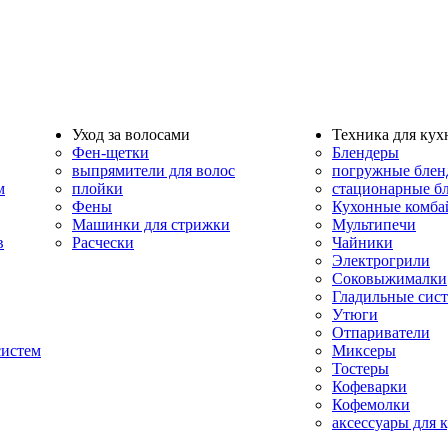
Уход за волосами
Техника для кух
Фен-щетки
Блендеры
выпрямители для волос
погружные блен
м
плойки
стационарные б
Фены
Кухонные комб
Машинки для стрижки
Мультипечи
в
Расчески
Чайники
Электрогрили
Соковыжималки
Гладильные сис
Утюги
Отпариватели
систем
Миксеры
Тостеры
Кофеварки
Кофемолки
аксессуары для 