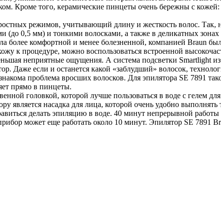
иком. Кроме того, керамические пинцеты очень бережны с кожей
ростных режимов, учитывающий длину и жесткость волос. Так, н
и (до 0,5 мм) и тонкими волосками, а также в деликатных зона
ла более комфортной и менее болезненной, компанией Braun был
ь кожу к процедуре, можно воспользоваться встроенной высоко
ньшая неприятные ощущения. А система подсветки Smartlight из
тор. Даже если и останется какой «заблудший» волосок, технолог
 знакома проблема вросших волосков. Для эпилятора SE 7891 так
ет прямо в пинцеты.
венной головкой, которой лучше пользоваться в воде с гелем для
у является насадка для лица, которой очень удобно выполнять 
равиться делать эпиляцию в воде. 40 минут непрерывной работы 
рибор может еще работать около 10 минут. Эпилятор SE 7891 Br