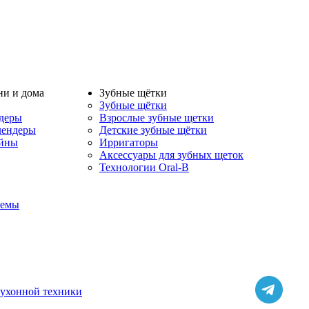
ни и дома
Зубные щётки
Зубные щётки
деры
Взрослые зубные щетки
лендеры
Детские зубные щётки
айны
Ирригаторы
Аксессуары для зубных щеток
Технологии Oral-B
темы
кухонной техники