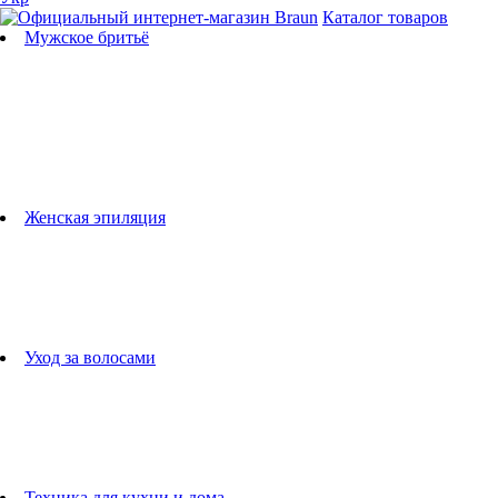
Каталог товаров
Мужское бритьё
Бритвы
Универсальные триммеры
Триммеры для бороды
Триммеры для тела
Триммеры для носа и ушей
Машинки для стрижки
Аксессуары для бритв
Подбор бритвенных кассет
Женская эпиляция
Эпиляторы
Фотоэпиляторы
Приборы по уходу за лицом
женские грумеры
Женские бритвы
Аксессуары для эпиляторов
Уход за волосами
Фен-щетки
выпрямители для волос
плойки
Фены
Машинки для стрижки
Расчески
Техника для кухни и дома