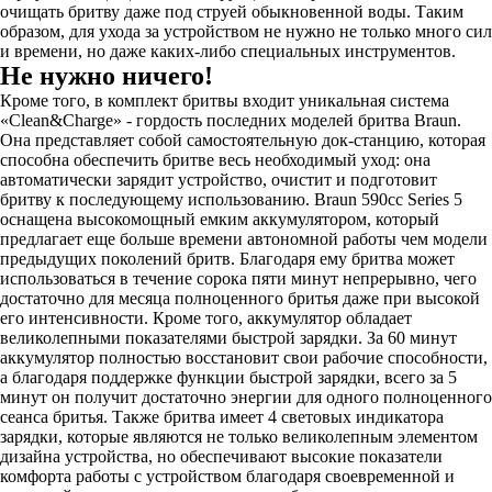
очищать бритву даже под струей обыкновенной воды. Таким
образом, для ухода за устройством не нужно не только много сил
и времени, но даже каких-либо специальных инструментов.
Не нужно ничего!
Кроме того, в комплект бритвы входит уникальная система
«Clean&Charge» - гордость последних моделей бритва Braun.
Она представляет собой самостоятельную док-станцию, которая
способна обеспечить бритве весь необходимый уход: она
автоматически зарядит устройство, очистит и подготовит
бритву к последующему использованию. Braun 590cc Series 5
оснащена высокомощный емким аккумулятором, который
предлагает еще больше времени автономной работы чем модели
предыдущих поколений бритв. Благодаря ему бритва может
использоваться в течение сорока пяти минут непрерывно, чего
достаточно для месяца полноценного бритья даже при высокой
его интенсивности. Кроме того, аккумулятор обладает
великолепными показателями быстрой зарядки. За 60 минут
аккумулятор полностью восстановит свои рабочие способности,
а благодаря поддержке функции быстрой зарядки, всего за 5
минут он получит достаточно энергии для одного полноценного
сеанса бритья. Также бритва имеет 4 световых индикатора
зарядки, которые являются не только великолепным элементом
дизайна устройства, но обеспечивают высокие показатели
комфорта работы с устройством благодаря своевременной и