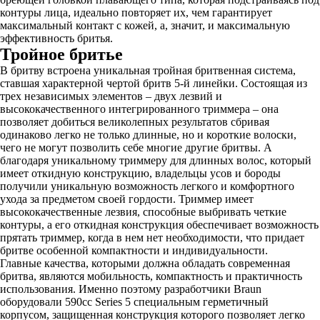
контуры лица, идеально повторяет их, чем гарантирует
максимальный контакт с кожей, а, значит, и максимальную
эффективность бритья.
Тройное бритье
В бритву встроена уникальная тройная бритвенная система,
ставшая характерной чертой бритв 5-й линейки. Состоящая из
трех независимых элементов – двух лезвий и
высококачественного интегрированного триммера – она
позволяет добиться великолепных результатов сбривая
одинаково легко не только длинные, но и короткие волоски,
чего не могут позволить себе многие другие бритвы. А
благодаря уникальному триммеру для длинных волос, который
имеет откидную конструкцию, владельцы усов и бороды
получили уникальную возможность легкого и комфортного
ухода за предметом своей гордости. Триммер имеет
высококачественные лезвия, способные выбривать четкие
контуры, а его откидная конструкция обеспечивает возможность
прятать триммер, когда в нем нет необходимости, что придает
бритве особенной компактности и индивидуальности.
Главные качества, которыми должна обладать современная
бритва, являются мобильность, компактность и практичность
использования. Именно поэтому разработчики Braun
оборудовали 590cc Series 5 специальным герметичный
корпусом, защищенная конструкция которого позволяет легко