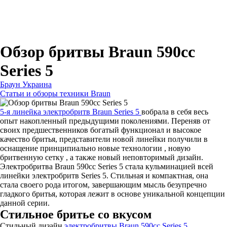
Для зубных щеток
Для бритв
Для эпиляторов
Для кухонной техники
Для утюгов и гладильных систем
Обзор бритвы Braun 590cc
Series 5
Браун Украина
Статьи и обзоры техники Braun
5-я линейка электробритв Braun Series 5
вобрала в себя весь
опыт накопленный предыдущими поколениями. Переняв от
своих предшественников богатый функционал и высокое
качество бритья, представители новой линейки получили в
оснащение принципиально новые технологии , новую
бритвенную сетку , а также новый неповторимый дизайн.
Электробритва Braun 590cc Series 5 стала кульминацией всей
линейки электробритв Series 5. Стильная и компактная, она
стала своего рода итогом, завершающим мысль безупречно
гладкого бритья, которая лежит в основе уникальной концепции
данной серии.
Стильное бритье со вкусом
Стильный дизайн
электробритвы Braun 590cc Series 5