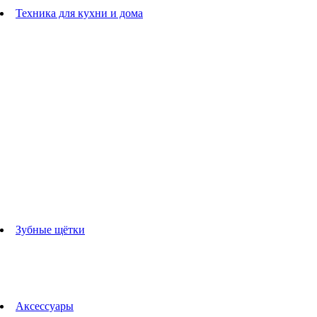
Расчески
Техника для кухни и дома
Блендеры
погружные блендеры
стационарные блендеры
Кухонные комбайны
Мультипечи
Чайники
Электрогрили
Соковыжималки
Гладильные системы
Утюги
Отпариватели
Миксеры
Тостеры
Кофеварки
Кофемолки
аксессуары для кухонной техники
Зубные щётки
Взрослые зубные щетки
Детские зубные щётки
Ирригаторы
Аксессуары для зубных щеток
Технологии Oral-B
Аксессуары