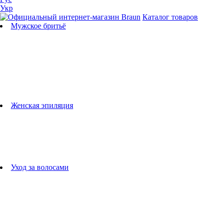
Укр
Каталог товаров
Мужское бритьё
Бритвы
Универсальные триммеры
Триммеры для бороды
Триммеры для тела
Триммеры для носа и ушей
Машинки для стрижки
Аксессуары для бритв
Подбор бритвенных кассет
Женская эпиляция
Эпиляторы
Фотоэпиляторы
Приборы по уходу за лицом
женские грумеры
Женские бритвы
Аксессуары для эпиляторов
Уход за волосами
Фен-щетки
выпрямители для волос
плойки
Фены
Машинки для стрижки