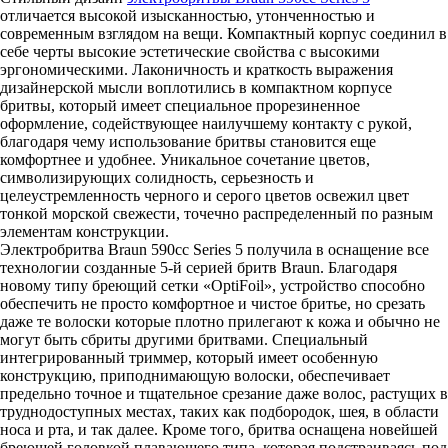
отличается высокой изысканностью, утонченностью и
современным взглядом на вещи. Компактный корпус соединил в
себе черты высокие эстетические свойства с высокими
эргономическими. Лаконичность и краткость выражения
дизайнерской мысли воплотились в компактном корпусе
бритвы, который имеет специальное прорезиненное
оформление, содействующее наилучшему контакту с рукой,
благодаря чему использование бритвы становится еще
комфортнее и удобнее. Уникальное сочетание цветов,
символизирующих солидность, серьезность и
целеустремленность черного и серого цветов освежил цвет
тонкой морской свежести, точечно распределенный по разным
элементам конструкции.
Электробритва Braun 590cc Series 5 получила в оснащение все
технологии созданные 5-й серией бритв Braun. Благодаря
новому типу бреющий сетки «OptiFoil», устройство способно
обеспечить не просто комфортное и чистое бритье, но срезать
даже те волоски которые плотно прилегают к кожа и обычно не
могут быть сбриты другими бритвами. Специальный
интегрированный триммер, который имеет особенную
конструкцию, приподнимающую волоски, обеспечивает
предельно точное и тщательное срезание даже волос, растущих в
труднодоступных местах, таких как подбородок, шея, в области
носа и рта, и так далее. Кроме того, бритва оснащена новейшей
бреющей головкой плавающего типа, которая подстраиваясь под