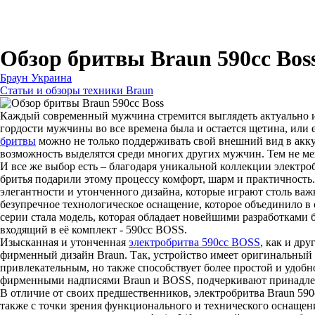
Для бритв
Для эпиляторов
Для кухонной техники
Для утюгов и гладильных систем
Обзор бритвы Braun 590cc Bos
Браун Украина
Статьи и обзоры техники Braun
Каждый современный мужчина стремится выглядеть актуально и 
гордости мужчины во все времена была и остается щетина, или
бритвы
можно не только поддерживать свой внешний вид в акку
возможность выделятся среди многих других мужчин. Тем не ме
И все же выбор есть – благодаря уникальной коллекции электр
бритья подарили этому процессу комфорт, шарм и практичность
элегантности и утонченного дизайна, которые играют столь ва
безупречное технологическое оснащение, которое объединило в
серии стала модель, которая обладает новейшими разработкам
входящий в её комплект - 590cc BOSS.
Изысканная и утонченная
электробритва 590cc BOSS
, как и др
фирменный дизайн Braun. Так, устройство имеет оригинальный 
привлекательным, но также способствует более простой и удобн
фирменными надписями Braun и BOSS, подчеркивают принадлежн
В отличие от своих предшественников, электробритва Braun 59
также с точки зрения функционального и технического оснащени