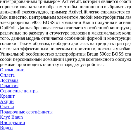
интегрированным триммером ActiveLift, который является собс
спроектирована таким образом что бы полноценно выбривать тр
движений ежесекундно, триммер ActiveLift легко справляется с
Как известно, центральным элементом любой электробритвы явля
электробритва 590cc BOSS от компании Braun получила в осна
OptiFoil. Данная бреющая сетка отличается особенной конструк
различные по размеру и структуре волоски в максимальных коли
того, данная модель отличается особенной формой и конструк
головки. Таким образом, свободно двигаясь на тридцать три гр
не только эффективным но легким и приятным, поскольку избав
Уникальной особенностью электробритвы Braun 590cc BOSS стал
собой персональный домашний центр для комплексного обслужив
режиме производить очистку и зарядку устройства.
О компании
Оплата
Доставка
Гарантия
Сервисные центры
Кредит
Акции
Статьи
Подарочные сертификаты
Клуб Braun
Инструкции
Видео