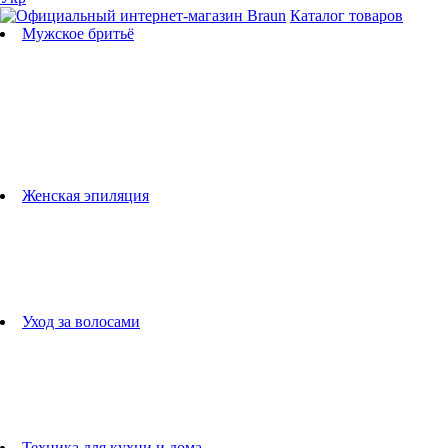
Каталог товаров
Мужское бритьё
Бритвы
Универсальные триммеры
Триммеры для бороды
Триммеры для тела
Триммеры для носа и ушей
Машинки для стрижки
Аксессуары для бритв
Подбор бритвенных кассет
Женская эпиляция
Эпиляторы
Фотоэпиляторы
Приборы по уходу за лицом
женские грумеры
Женские бритвы
Аксессуары для эпиляторов
Уход за волосами
Фен-щетки
выпрямители для волос
плойки
Фены
Машинки для стрижки
Расчески
Техника для кухни и дома