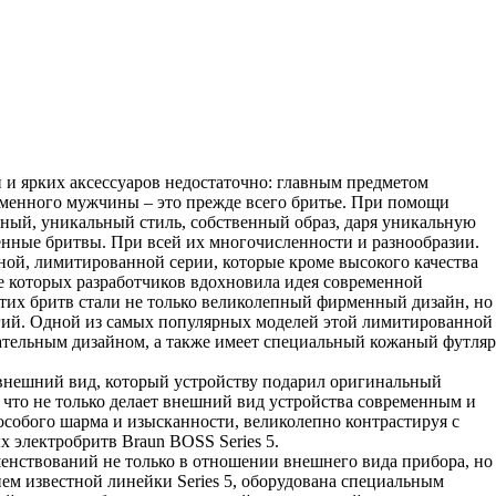
и ярких аксессуаров недостаточно: главным предметом
ременного мужчины – это прежде всего бритье. При помощи
нный, уникальный стиль, собственный образ, даря уникальную
енные бритвы. При всей их многочисленности и разнообразии.
ной, лимитированной серии, которые кроме высокого качества
ие которых разработчиков вдохновила идея современной
тих бритв стали не только великолепный фирменный дизайн, но
огий. Одной из самых популярных моделей этой лимитированной
ательным дизайном, а также имеет специальный кожаный футляр
 внешний вид, который устройству подарил оригинальный
 что не только делает внешний вид устройства современным и
особого шарма и изысканности, великолепно контрастируя с
электробритв Braun BOSS Series 5.
енствований не только в отношении внешнего вида прибора, но
ием известной линейки Series 5, оборудована специальным