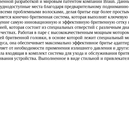
твенной разработкой и мировым патентом компании Braun. Данн
уднодоступные места благодаря предварительному подниманию в
о всеми проблемными волосками, делая бритье еще более просты
ется конечно бритвенная система, которая выполнят ключевую р
щение самую инновационную и эффективную бритвенную сетку из
цией, которая состоит из специальных отверстий с различным ди
чествах. Работая в паре с высококачественным мощным мотором,
цией бритвенной головки, в основе которой лежит специальный
адуса, она обеспечивает максимально эффективное бритье адапти
ляет от необходимости применения излишнего давления и других
а входящая в комплект система для ухода и обслуживания бритв
ания устройства. Выполненное в виде стильной и привлекатель