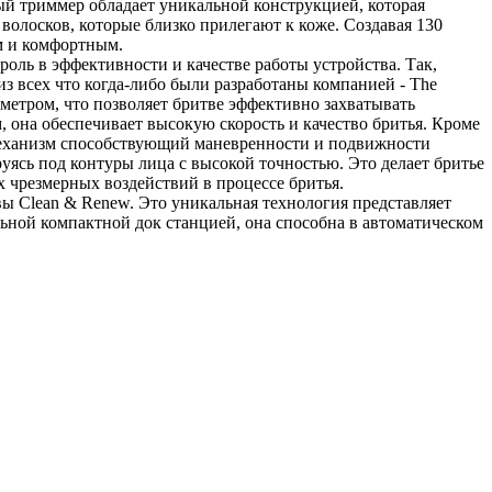
ый триммер обладает уникальной конструкцией, которая
олосков, которые близко прилегают к коже. Создавая 130
м и комфортным.
оль в эффективности и качестве работы устройства. Так,
 всех что когда-либо были разработаны компанией - The
аметром, что позволяет бритве эффективно захватывать
 она обеспечивает высокую скорость и качество бритья. Кроме
 механизм способствующий маневренности и подвижности
руясь под контуры лица с высокой точностью. Это делает бритье
 чрезмерных воздействий в процессе бритья.
ы Clean & Renew. Это уникальная технология представляет
ной компактной док станцией, она способна в автоматическом