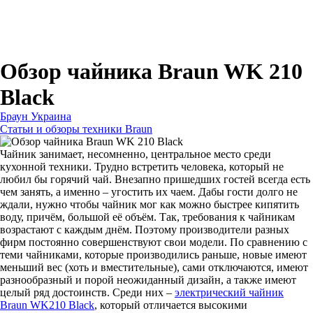
Для зубных щеток
Для бритв
Для эпиляторов
Для кухонной техники
Для утюгов и гладильных систем
Обзор чайника Braun WK 210
Black
Браун Украина
Статьи и обзоры техники Braun
Чайник занимает, несомненно, центральное место среди
кухонной техники. Трудно встретить человека, который не
любил бы горячий чай. Внезапно пришедших гостей всегда есть
чем занять, а именно – угостить их чаем. Дабы гости долго не
ждали, нужно чтобы чайник мог как можно быстрее кипятить
воду, причём, большой её объём. Так, требования к чайникам
возрастают с каждым днём. Поэтому производители разных
фирм постоянно совершенствуют свои модели. По сравнению с
теми чайниками, которые производились раньше, новые имеют
меньший вес (хоть и вместительные), сами отключаются, имеют
разнообразный и порой неожиданный дизайн, а также имеют
целый ряд достоинств. Среди них –
электрический чайник
Brаun WK210 Black
, который отличается высокими