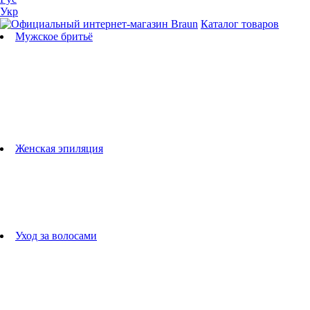
Укр
Каталог товаров
Мужское бритьё
Бритвы
Универсальные триммеры
Триммеры для бороды
Триммеры для тела
Триммеры для носа и ушей
Машинки для стрижки
Аксессуары для бритв
Подбор бритвенных кассет
Женская эпиляция
Эпиляторы
Фотоэпиляторы
Приборы по уходу за лицом
женские грумеры
Женские бритвы
Аксессуары для эпиляторов
Уход за волосами
Фен-щетки
выпрямители для волос
плойки
Фены
Машинки для стрижки