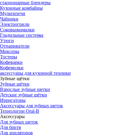
стационарные блендеры
Кухонные комбайны
Мультипечи
Чайники
Электрогрили
Соковыжималки
Гладильные системы
Утюги
Отпариватели
Миксеры
Тостеры
Кофеварки
Кофемолки
аксессуары для кухонной техники
Зубные щётки
Зубные щётки
Взрослые зубные щетки
Детские зубные щётки
Ирригаторы
Аксессуары для зубных щеток
Технологии Oral-B
Аксессуары
Для зубных щеток
Для бритв
Для эпиляторов