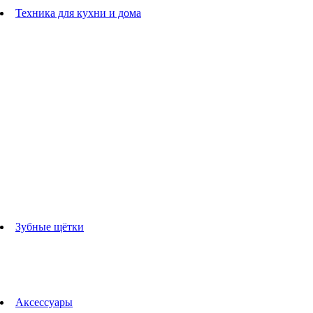
Расчески
Техника для кухни и дома
Блендеры
погружные блендеры
стационарные блендеры
Кухонные комбайны
Мультипечи
Чайники
Электрогрили
Соковыжималки
Гладильные системы
Утюги
Отпариватели
Миксеры
Тостеры
Кофеварки
Кофемолки
аксессуары для кухонной техники
Зубные щётки
Взрослые зубные щетки
Детские зубные щётки
Ирригаторы
Аксессуары для зубных щеток
Технологии Oral-B
Аксессуары