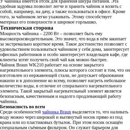
У чайника имеется отсек для хранения шнура питания. Эта
удобная задумка позволит легче и хранить чайник и возить с
собой, например, на дачу, а также пользоваться в офисе. Кроме
того, за чайником легко ухаживать. Этому способствует
материал его поверхности и широкое горлышко.
Техническая сторона
Мощность чайника – 2200 Вт – позволяет быть ему
высокопроизводительным. Это значит, что вода в нём закипает
за экстремально короткое время. Такое достоинство позволяет с
удовольствием пользоваться чайником у себя дома, заинтересует
офисных работников и особо заинтересует владельцев кафе, где
клиенты хотят получить свой чай как можно быстрее.
Чайник Brаun WK210 работает на основе закрытого
нагревательного элемента, плюсы которого состоят в том, что он
изготовлен из нержавеющей стали, не допускает образования
накипи и в дополнение ко всему, позволяет нагреть небольшое
количество воды, в отличие от спирального нагревательного
элемента. Такой закрытый нагревательный элемент является
безопасным, качественным и надолго продлевающий работу
чайника.
Безопасность во всем
Среди особенностей
чайника Brаun
выделяется то, что наливать
воду можно через широкий и вытянутый носик прямо из под
крана или из пластиковых бутылок. При этом носик оснащён
специальным съёмным фильтром. Он служит барьером для