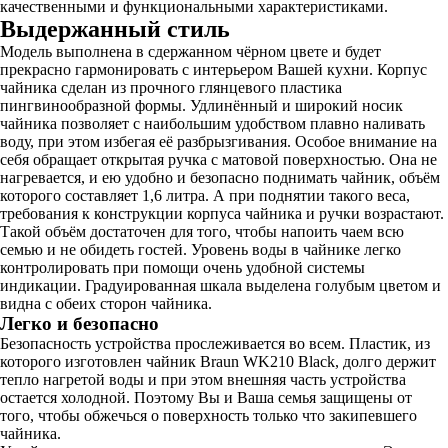
качественными и функциональными характеристиками.
Выдержанный стиль
Модель выполнена в сдержанном чёрном цвете и будет
прекрасно гармонировать с интерьером Вашей кухни. Корпус
чайника сделан из прочного глянцевого пластика
пингвинообразной формы. Удлинённый и широкий носик
чайника позволяет с наибольшим удобством плавно наливать
воду, при этом избегая её разбрызгивания. Особое внимание на
себя обращает открытая ручка с матовой поверхностью. Она не
нагревается, и ею удобно и безопасно поднимать чайник, объём
которого составляет 1,6 литра. А при поднятии такого веса,
требования к конструкции корпуса чайника и ручки возрастают.
Такой объём достаточен для того, чтобы напоить чаем всю
семью и не обидеть гостей. Уровень воды в чайнике легко
контролировать при помощи очень удобной системы
индикации. Градуированная шкала выделена голубым цветом и
видна с обеих сторон чайника.
Легко и безопасно
Безопасность устройства прослеживается во всем. Пластик, из
которого изготовлен чайник Brаun WK210 Black, долго держит
тепло нагретой воды и при этом внешняя часть устройства
остается холодной. Поэтому Вы и Ваша семья защищены от
того, чтобы обжечься о поверхность только что закипевшего
чайника.