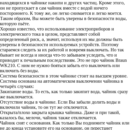
находящихся в чайнике накипи и других частиц. Кроме этого,
он не пропускает в сам чайник вместе с водой ничего
постороннего. К тому же, он легко снимается и легко моется.
Таким образом, Вы можете быть уверены в безопасности воды,
которую пьёте.
Хорошо известно, что использование электроприборов и
электрического тока в целом, представляют собой
определенный риск, а, значит, используя их мы должны быть
уверены в безопасности используемых устройств. Поэтому
стараемся следить за их работой и вовремя выключать. Но так
бывает не всегда и иногда что-то забываем уследить, что и
приводит к печальным последствиям. Это не про чайник Brаun
WK210. С ним не нужно бояться забыть его выключить или
включить без воды.
Система безопасности в этом чайнике стоит на высшем уровне.
Система основана на автоматическом выключении чайника в
четырёх случаях:
Закипание воды. То есть, как только закипит вода, чайник сразу
же выключается.
Отсутствие воды в чайнике. Если Вы забыли долить воды и
включили чайник, то он тут же отключится.
Открыта/плохо закрыта крышка чайника. Даже и при такой,
казалось бы, мелочи, чайник также отключается.
Чайник снят с основания. Как только Вы поднимите чайник или
не до конца установите его на основание, он перестанет