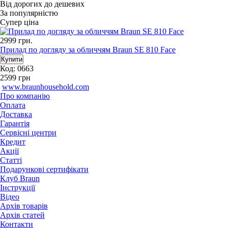
Від дорогих до дешевих
За популярністю
Супер ціна
2999
грн.
Прилад по догляду за обличчям Braun SE 810 Face
Код: 0663
2599
грн
www.braunhousehold.com
Про компанію
Оплата
Доставка
Гарантія
Сервісні центри
Кредит
Акції
Статті
Подарункові сертифікати
Клуб Braun
Iнструкції
Відео
Архів товарів
Архів статей
Контакти