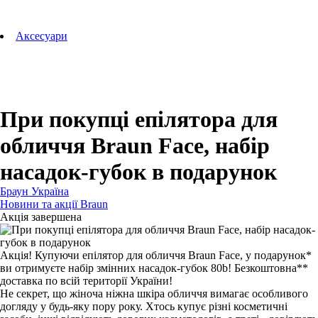
Аксесуари для зубних щіток
Технології Oral-B
Aксесуари
Для зубних щіток
Для бритв
Для епіляторів
Для кухонної техніки
Для прасок та прасувальних систем
При покупці епілятора для
обличчя Braun Face, набір
насадок-губок в подарунок
Браун Україна
Новини та акції Braun
Акція завершена
Акція! Купуючи епілятор для обличчя Braun Face, у подарунок*
ви отримуєте набір змінних насадок-губок 80b! Безкоштовна**
доставка по всій території України!
Не секрет, що жіноча ніжна шкіра обличчя вимагає особливого
догляду у будь-яку пору року. Хтось купує різні косметичні