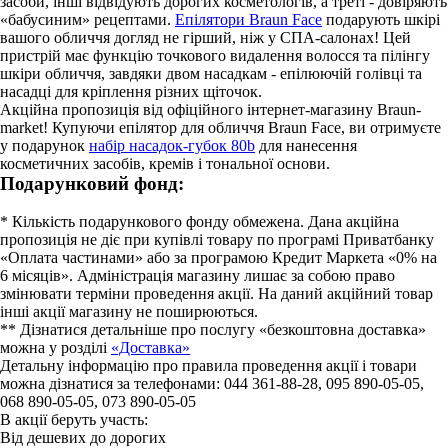
засоби, інші відвідують дорогих косметологів, а треті - довіряють
«бабусиним» рецептами.
Епілятори Braun Face
подарують шкірі
вашого обличчя догляд не гірший, ніж у СПА-салонах! Цей
пристрій має функцію точкового видалення волосся та пілінгу
шкіри обличчя, завдяки двом насадкам - епілюючій голівці та
насадці для кріплення різних щіточок.
Акційна пропозиція від офіційного інтернет-магазину Braun-
market! Купуючи епілятор для обличчя Braun Face, ви отримуєте
у подарунок
набір насадок-губок 80b
для нанесення
косметичних засобів, кремів і тональної основи.
Подарунковий фонд:
* Кількість подарункового фонду обмежена. Дана акційна
пропозиція не діє при купівлі товару по програмі Приватбанку
«Оплата частинами» або за програмою Кредит Маркета «0% на
6 місяців». Адміністрація магазину лишає за собою право
змінювати терміни проведення акції. На даний акційний товар
інші акції магазину не поширюються.
** Дізнатися детальніше про послугу «безкоштовна доставка»
можна у розділі
«Доставка»
Детальну інформацію про правила проведення акції і товари
можна дізнатися за телефонами: 044 361-88-28, 095 890-05-05,
068 890-05-05, 073 890-05-05
В акції беруть участь:
Від дешевих до дорогих