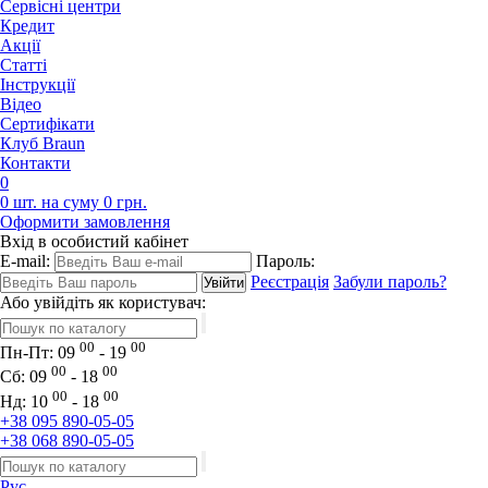
Сервісні центри
Кредит
Акції
Статті
Iнструкції
Відео
Сертифікати
Клуб Braun
Контакти
0
0 шт. на суму 0 грн.
Оформити замовлення
Вхід в особистий кабінет
E-mail:
Пароль:
Реєстрація
Забули пароль?
Або увійдіть як користувач:
00
00
Пн-Пт:
09
- 19
00
00
Сб:
09
- 18
00
00
Нд:
10
- 18
+38 095 890-05-05
+38 068 890-05-05
Рус