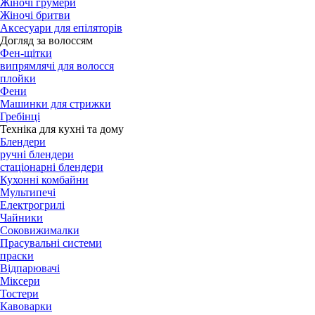
Жіночі грумери
Жіночі бритви
Аксесуари для епіляторів
Догляд за волоссям
Фен-щітки
випрямлячі для волосся
плойки
Фени
Машинки для стрижки
Гребінці
Техніка для кухні та дому
Блендери
ручні блендери
стаціонарні блендери
Кухонні комбайни
Мультипечі
Електрогрилі
Чайники
Соковижималки
Прасувальні системи
праски
Відпарювачі
Міксери
Тостери
Кавоварки