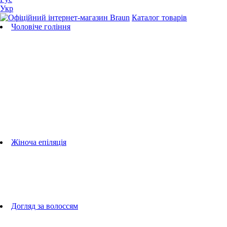
Укр
Каталог товарів
Чоловіче гоління
Бритви
Універсальні тримери
Тримери для бороди
Тримери для тіла
Тримери для носа і вух
Машинки для стрижки
Аксесуари для бритв
Підбір бритвених касет
Жіноча епіляція
Епілятори
Фотоепілятори
Прилади по догляду за обличчям
Жіночі грумери
Жіночі бритви
Аксесуари для епіляторів
Догляд за волоссям
Фен-щітки
випрямлячі для волосся