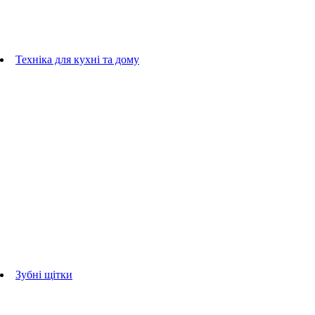
плойки
Фени
Машинки для стрижки
Гребінці
Техніка для кухні та дому
Блендери
ручні блендери
стаціонарні блендери
Кухонні комбайни
Мультипечі
Електрогрилі
Чайники
Соковижималки
Прасувальні системи
праски
Відпарювачі
Міксери
Тостери
Кавоварки
Кавомолки
аксесуари для кухонної техніки
Зубні щітки
Дорослі зубні щітки
Дитячі зубні щітки
Іригатори