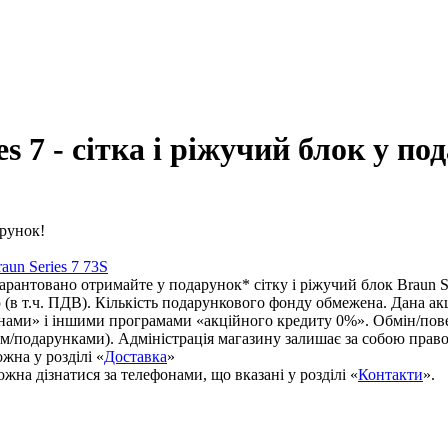
s 7 - сітка і ріжучий блок у по
aun Series 7 73S
арантовано отримайте у подарунок* сітку і ріжучий блок Braun Se
 (в т.ч. ПДВ). Кількість подарункового фонду обмежена. Дана ак
и» і іншими програмами «акційного кредиту 0%». Обмін/поверн
ом/подарунками). Адміністрація магазину залишає за собою право
жна у розділі «
Доставка
»
жна дізнатися за телефонами, що вказані у розділі «
Контакти
».