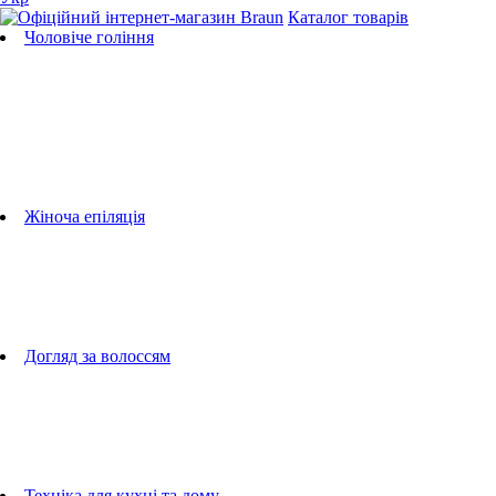
Каталог товарів
Чоловіче гоління
Бритви
Універсальні тримери
Тримери для бороди
Тримери для тіла
Тримери для носа і вух
Машинки для стрижки
Аксесуари для бритв
Підбір бритвених касет
Жіноча епіляція
Епілятори
Фотоепілятори
Прилади по догляду за обличчям
Жіночі грумери
Жіночі бритви
Аксесуари для епіляторів
Догляд за волоссям
Фен-щітки
випрямлячі для волосся
плойки
Фени
Машинки для стрижки
Гребінці
Техніка для кухні та дому