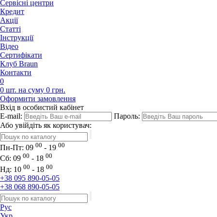
Сервісні центри
Кредит
Акції
Статті
Iнструкції
Відео
Сертифікати
Клуб Braun
Контакти
0
0 шт. на суму 0 грн.
Оформити замовлення
Вхід в особистий кабінет
E-mail:
Пароль:
Або увійдіть як користувач:
00
00
Пн-Пт:
09
- 19
00
00
Сб:
09
- 18
00
00
Нд:
10
- 18
+38 095 890-05-05
+38 068 890-05-05
Рус
Укр