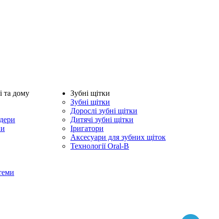
і та дому
Зубні щітки
Зубні щітки
Дорослі зубні щітки
ндери
Дитячі зубні щітки
ни
Іригатори
Аксесуари для зубних щіток
Технології Oral-B
теми