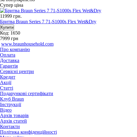
Супер ціна
11999
грн.
Бритва Braun Series 7 71-S1000s Flex Wet&Dry
Код: 1650
7999
грн
www.braunhousehold.com
Про компанію
Оплата
Доставка
Гарантія
Сервісні центри
Кредит
Акції
Статті
Подарункові сертифікати
Клуб Braun
Iнструкції
Відео
Архів товарів
Архів статей
Контакти
Політика конфіденційності