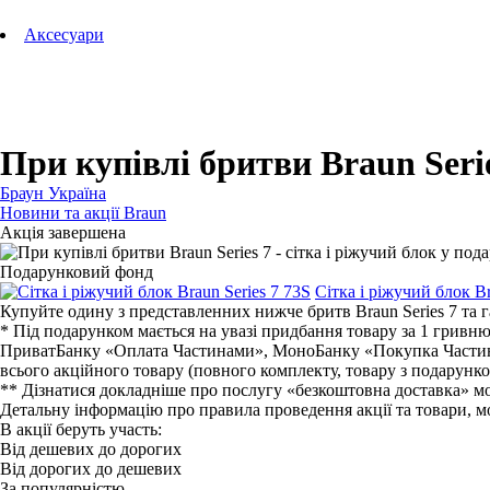
Технології Oral-B
Aксесуари
Для зубних щіток
Для бритв
Для епіляторів
Для кухонної техніки
Для прасок та прасувальних систем
При купівлі бритви Braun Serie
Браун Україна
Новини та акції Braun
Акція завершена
Подарунковий фонд
Сітка і ріжучий блок Br
Купуйте одину з представленних нижче бритв Braun Series 7 та г
* Під подарунком мається на увазі придбання товару за 1 гривню
ПриватБанку «Оплата Частинами», МоноБанку «Покупка Частинам
всього акційного товару (повного комплекту, товару з подарунк
** Дізнатися докладніше про послугу «безкоштовна доставка» мо
Детальну інформацію про правила проведення акції та товари, мо
В акції беруть участь:
Від дешевих до дорогих
Від дорогих до дешевих
За популярністю