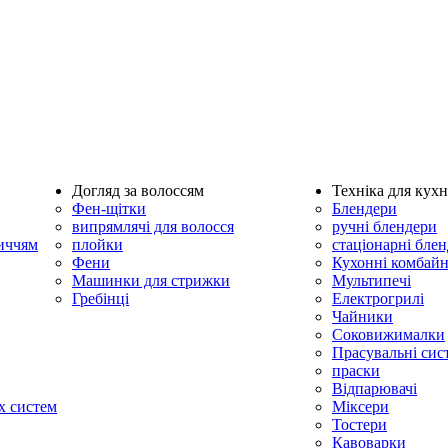
Догляд за волоссям
Техніка для кухн
Фен-щітки
Блендери
випрямлячі для волосся
ручні блендери
личчям
плойки
стаціонарні бле
Фени
Кухонні комбай
Машинки для стрижки
Мультипечі
Гребінці
Електрогрилі
Чайники
Соковижималки
Прасувальні сис
праски
Відпарювачі
х систем
Міксери
Тостери
Кавоварки