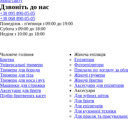
Мапа сайту
Дзвонiть до нас
+38 095 890-05-05
+38 068 890-05-05
Понеділок - п'ятниця з 09:00 до 19:00
Субота з 09:00 до 18:00
Неділя з 10:00 до 18:00
Чоловіче гоління
Жіноча епіляція
Бритви
Епілятори
Універсальні тримери
Фотоепілятори
Тримери для бороди
Прилади по догляду за об
Тримери для тіла
Жіночі грумери
Тримери для носа і вух
Жіночі бритви
Машинки для стрижки
Аксесуари для епіляторів
Аксесуари для бритв
Aксесуари
Підбір бритвених касет
Для зубних щіток
Для бритв
Для епіляторів
Для кухонної техніки
Для прасок та прасувальни