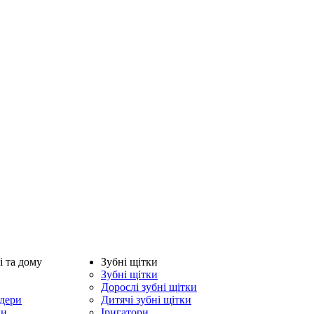
і та дому
Зубні щітки
Зубні щітки
Дорослі зубні щітки
ндери
Дитячі зубні щітки
ни
Іригатори