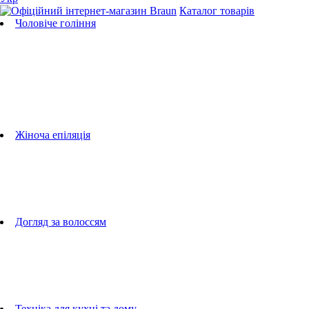
Каталог товарів
Чоловіче гоління
Бритви
Універсальні тримери
Тримери для бороди
Тримери для тіла
Тримери для носа і вух
Машинки для стрижки
Аксесуари для бритв
Підбір бритвених касет
Жіноча епіляція
Епілятори
Фотоепілятори
Прилади по догляду за обличчям
Жіночі грумери
Жіночі бритви
Аксесуари для епіляторів
Догляд за волоссям
Фен-щітки
випрямлячі для волосся
плойки
Фени
Машинки для стрижки
Гребінці
Техніка для кухні та дому