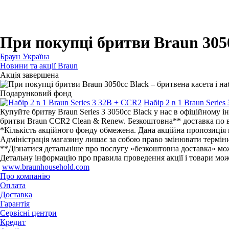
Для бритв
Для епіляторів
Для кухонної техніки
Для прасок та прасувальних систем
При покупці бритви Braun 3050
Браун Україна
Новини та акції Braun
Акція завершена
Подарунковий фонд
Набір 2 в 1 Braun Serie
Купуйте бритву Braun Series 3 3050cc Black у нас в офіційному 
бритви Braun CCR2 Clean & Renew. Безкоштовна** доставка по в
*Кількість акційного фонду обмежена. Дана акційна пропозиція
Адміністрація магазину лишає за собою право змінювати терміни 
**Дізнатися детальніше про послугу «безкоштовна доставка» мож
Детальну інформацію про правила проведення акції і товари можна
www.braunhousehold.com
Про компанію
Оплата
Доставка
Гарантія
Сервісні центри
Кредит