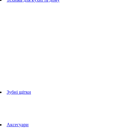
Блендери
ручні блендери
стаціонарні блендери
Кухонні комбайни
Мультипечі
Електрогрилі
Чайники
Соковижималки
Прасувальні системи
праски
Відпарювачі
Міксери
Тостери
Кавоварки
Кавомолки
аксесуари для кухонної техніки
Зубні щітки
Дорослі зубні щітки
Дитячі зубні щітки
Іригатори
Аксесуари для зубних щіток
Технології Oral-B
Aксесуари
Для зубних щіток