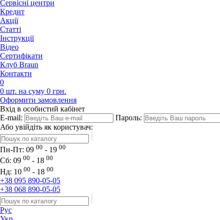
Сервісні центри
Кредит
Акції
Статті
Iнструкції
Відео
Сертифікати
Клуб Braun
Контакти
0
0 шт. на суму 0 грн.
Оформити замовлення
Вхід в особистий кабінет
E-mail:
Пароль:
Або увійдіть як користувач:
00
00
Пн-Пт:
09
- 19
00
00
Сб:
09
- 18
00
00
Нд:
10
- 18
+38 095 890-05-05
+38 068 890-05-05
Рус
Укр