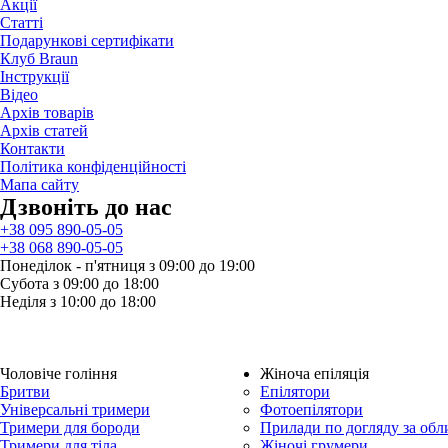
Акції
Статті
Подарункові сертифікати
Клуб Braun
Iнструкції
Відео
Архів товарів
Архів статей
Контакти
Політика конфіденційності
Мапа сайту
Дзвонiть до нас
+38 095 890-05-05
+38 068 890-05-05
Понеділок - п'ятниця з 09:00 до 19:00
Субота з 09:00 до 18:00
Неділя з 10:00 до 18:00
Чоловіче гоління
Жіноча епіляція
Бритви
Епілятори
Універсальні тримери
Фотоепілятори
Тримери для бороди
Прилади по догляду за об
Тримери для тіла
Жіночі грумери