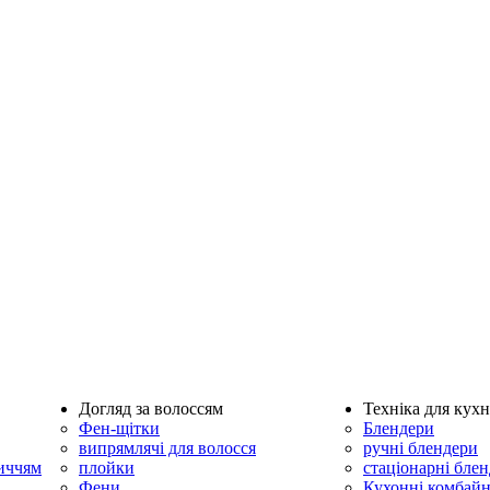
Догляд за волоссям
Техніка для кухн
Фен-щітки
Блендери
випрямлячі для волосся
ручні блендери
личчям
плойки
стаціонарні бле
Фени
Кухонні комбай