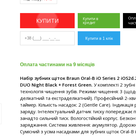
Опл
Купити в
КУПИТИ
кредит
час
Оплата частинами на 9 місяців
Набір зубних щіток Braun Oral-B iO Series 2 iOS2d
DUO Night Black + Forest Green.
У комплекті 2 зубні
технологія чищення зубів. Режими чищення: 3 (щод
делікатний та екстраделікатний). Професійний 2-х
таймер. Кількість насадок: 2 (Gentle Care). Індикація 
заряду. Інтелектуальний датчик тиску попереджає 
занадто сильний тиск. Вологостійкий корпус. Безко
заряджання. Система живлення: акумулятор. Дорожн
Сумісний з усіма насадками для зубних щіток Oral-B 