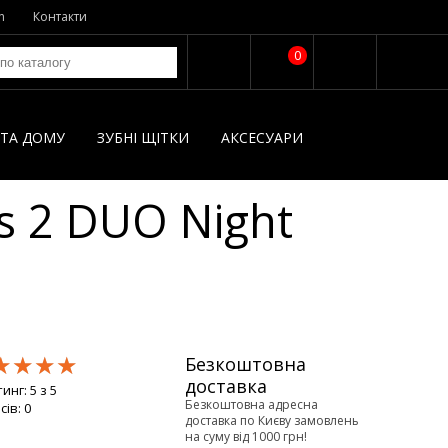
n
Контакти
0
І ТА ДОМУ
ЗУБНІ ЩІТКИ
AКСЕСУАРИ
es 2 DUO Night
★★★★
★★★★
★★★★
Безкоштовна
доставка
тинг:
5
з
5
Безкоштовна адресна
сів:
0
доставка по Києву замовлень
на суму від 1000 грн!