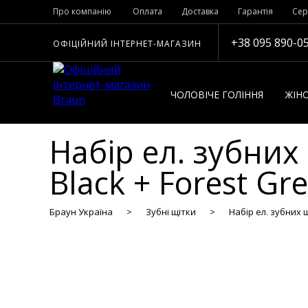
Про компанію
Оплата
Доставка
Гарантія
Сер
+38 095 890-0
ОФІЦІЙНИЙ ІНТЕРНЕТ-МАГАЗИН
ЧОЛОВІЧЕ ГОЛІННЯ
ЖІНО
Набір ел. зубних 
Black + Forest Gr
Браун Україна
Зубні щітки
Набір ел. зубних щ