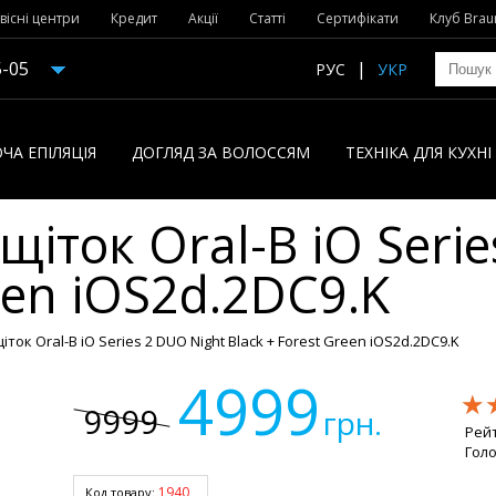
вісні центри
Кредит
Акції
Статті
Сертифікати
Клуб Brau
5-05
РУС
УКР
ЧА ЕПІЛЯЦІЯ
ДОГЛЯД ЗА ВОЛОССЯМ
ТЕХНІКА ДЛЯ КУХН
щіток Oral-B iO Seri
een iOS2d.2DC9.K
іток Oral-B iO Series 2 DUO Night Black + Forest Green iOS2d.2DC9.K
4999
★
★
★
9999
грн.
Рей
Голо
1940
Код товару: