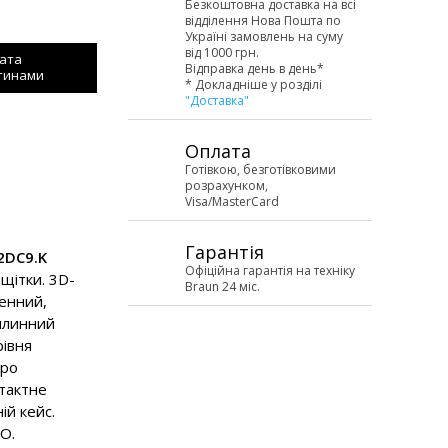
Безкоштовна доставка на всі
відділення Нова Пошта по
Україні замовлень на суму
від 1000 грн.
ата
Відправка день в день*
тинами
* Докладніше у розділі
"Доставка"
Оплата
Готівкою, безготівковими
розрахунком,
Visa/MasterCard
Гарантія
.2DC9.K
Офіційна гарантія на техніку
 щітки. 3D-
Braun 24 міс.
енний,
вилинний
рівня
про
нтактне
ій кейс.
iO.