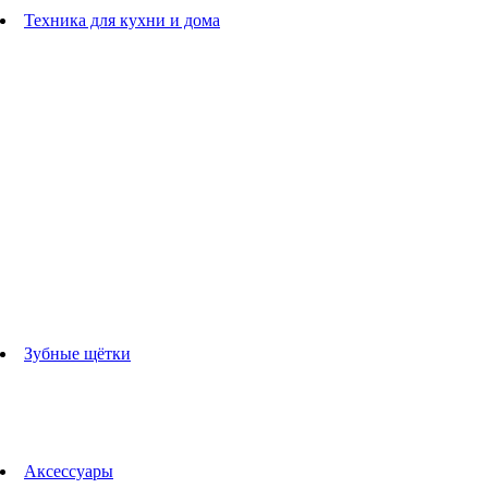
Расчески
Техника для кухни и дома
Блендеры
погружные блендеры
стационарные блендеры
Кухонные комбайны
Мультипечи
Чайники
Электрогрили
Соковыжималки
Гладильные системы
Утюги
Отпариватели
Миксеры
Тостеры
Кофеварки
Кофемолки
аксессуары для кухонной техники
Зубные щётки
Взрослые зубные щетки
Детские зубные щётки
Ирригаторы
Аксессуары для зубных щеток
Технологии Oral-B
Аксессуары