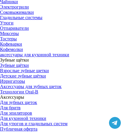
Чайники
Электрогрили
Соковыжималки
Гладильные системы
Утюги
Отпариватели
Миксеры
Тостеры
Кофеварки
Кофемолки
аксессуары для кухонной техники
Зубные щётки
Зубные щётки
Взрослые зубные щетки
Детские зубные щётки
Ирригаторы
Аксессуары для зубных щеток
Технологии Oral-B
Аксессуары
Для зубных щеток
Для бритв
Для эпиляторов
Для кухонной техники
Для утюгов и гладильных систем
Публичная оферта