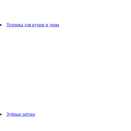
плойки
Фены
Машинки для стрижки
Расчески
Техника для кухни и дома
Блендеры
погружные блендеры
стационарные блендеры
Кухонные комбайны
Мультипечи
Чайники
Электрогрили
Соковыжималки
Гладильные системы
Утюги
Отпариватели
Миксеры
Тостеры
Кофеварки
Кофемолки
аксессуары для кухонной техники
Зубные щётки
Взрослые зубные щетки
Детские зубные щётки
Ирригаторы