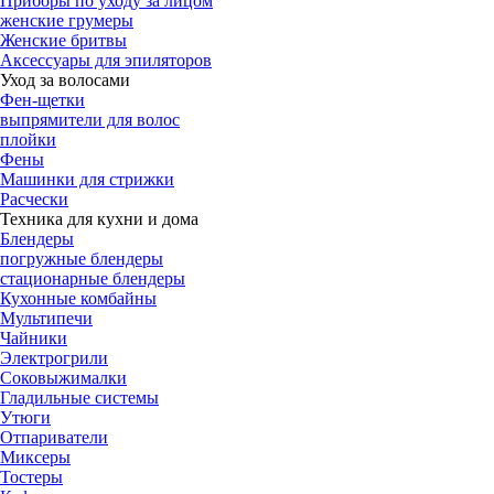
Приборы по уходу за лицом
женские грумеры
Женские бритвы
Аксессуары для эпиляторов
Уход за волосами
Фен-щетки
выпрямители для волос
плойки
Фены
Машинки для стрижки
Расчески
Техника для кухни и дома
Блендеры
погружные блендеры
стационарные блендеры
Кухонные комбайны
Мультипечи
Чайники
Электрогрили
Соковыжималки
Гладильные системы
Утюги
Отпариватели
Миксеры
Тостеры