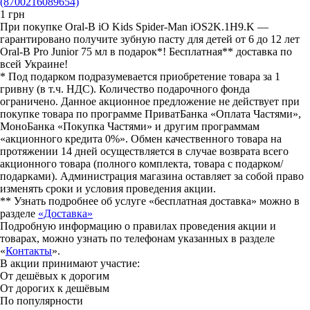
(8700216089654)
1
грн
При покупке Oral-B iO Kids Spider-Man iOS2K.1H9.K —
гарантировано получите зубную пасту для детей от 6 до 12 лет
Oral-B Pro Junior 75 мл в подарок*! Бесплатная** доставка по
всей Украине!
* Под подарком подразумевается приобретение товара за 1
гривну (в т.ч. НДС). Количество подарочного фонда
ограничено. Данное акционное предложение не действует при
покупке товара по программе ПриватБанка «Оплата Частями»,
МоноБанка «Покупка Частями» и другим программам
«акционного кредита 0%». Обмен качественного товара на
протяжении 14 дней осуществляется в случае возврата всего
акционного товара (полного комплекта, товара с подарком/
подарками). Администрация магазина оставляет за собой право
изменять сроки и условия проведения акции.
** Узнать подробнее об услуге «бесплатная доставка» можно в
разделе
«Доставка»
Подробную информацию о правилах проведения акции и
товарах, можно узнать по телефонам указанных в разделе
«
Контакты
».
В акции принимают участие:
От дешёвых к дорогим
От дорогих к дешёвым
По популярности