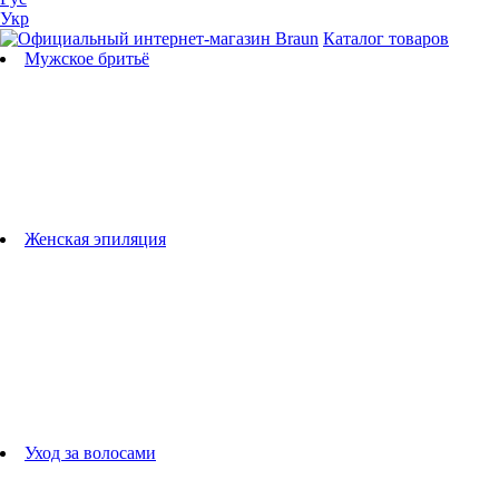
Укр
Каталог товаров
Мужское бритьё
Бритвы
Универсальные триммеры
Триммеры для бороды
Триммеры для тела
Триммеры для носа и ушей
Машинки для стрижки
Аксессуары для бритв
Подбор бритвенных кассет
Женская эпиляция
Эпиляторы
Фотоэпиляторы
Приборы по уходу за лицом
женские грумеры
Женские бритвы
Аксессуары для эпиляторов
Уход за волосами
Фен-щетки
выпрямители для волос