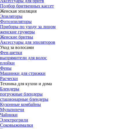
Аксессуары для бритв
Подбор бритвенных кассет
Женская эпиляция
Эпиляторы
Фотоэпиляторы
Приборы по уходу за лицом
женские грумеры
Женские бритвы
Аксессуары для эпиляторов
Уход за волосами
Фен-щетки
выпрямители для волос
плойки
Фены
Машинки для стрижки
Расчески
Техника для кухни и дома
Блендеры
погружные блендеры
стационарные блендеры
Кухонные комбайны
Мультипечи
Чайники
Электрогрили
Соковыжималки