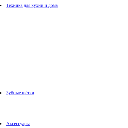
Расчески
Техника для кухни и дома
Блендеры
погружные блендеры
стационарные блендеры
Кухонные комбайны
Мультипечи
Чайники
Электрогрили
Соковыжималки
Гладильные системы
Утюги
Отпариватели
Миксеры
Тостеры
Кофеварки
Кофемолки
аксессуары для кухонной техники
Зубные щётки
Взрослые зубные щетки
Детские зубные щётки
Ирригаторы
Аксессуары для зубных щеток
Технологии Oral-B
Аксессуары