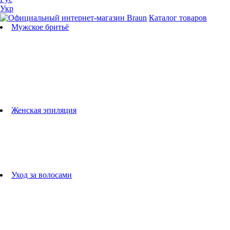
Укр
Каталог товаров
Мужское бритьё
Бритвы
Универсальные триммеры
Триммеры для бороды
Триммеры для тела
Триммеры для носа и ушей
Машинки для стрижки
Аксессуары для бритв
Подбор бритвенных кассет
Женская эпиляция
Эпиляторы
Фотоэпиляторы
Приборы по уходу за лицом
женские грумеры
Женские бритвы
Аксессуары для эпиляторов
Уход за волосами
Фен-щетки
выпрямители для волос
плойки
Фены
Машинки для стрижки