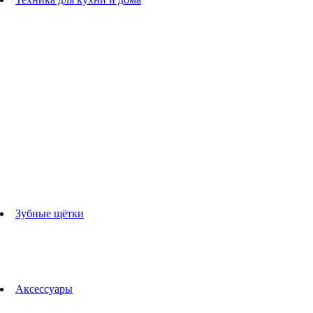
Блендеры
погружные блендеры
стационарные блендеры
Кухонные комбайны
Мультипечи
Чайники
Электрогрили
Соковыжималки
Гладильные системы
Утюги
Отпариватели
Миксеры
Тостеры
Кофеварки
Кофемолки
аксессуары для кухонной техники
Зубные щётки
Взрослые зубные щетки
Детские зубные щётки
Ирригаторы
Аксессуары для зубных щеток
Технологии Oral-B
Аксессуары
Для зубных щеток