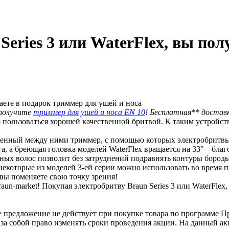
eries 3 или WaterFlex, вы пол
 получите
триммер для ушей и носа EN 10
! Бесплатная** достав
ользоваться хорошей качественной бритвой. К таким устройства
оенный между ними триммер, с помощью которых электробритвы
га, а бреющая головка моделей WaterFlex вращается на 33° – бл
ых волос позволит без затруднений подравнять контуры бороды
екоторые из моделей 3-ей серии можно использовать во время п
вы поменяете свою точку зрения!
n-market! Покупая электробритву Braun Series 3 или WaterFlex,
е предложение не действует при покупке товара по программе 
 за собой право изменять сроки проведения акции. На данный а