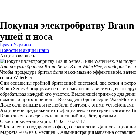
Для бритв
Для эпиляторов
Для кухонной техники
Для утюгов и гладильных систем
Покупая электробритву Braun S
ушей и носа
Браун Украина
Новости и акции Braun
Акция завершена
При покупке бритвы Braun Series 3 или
WaterFlex, в подарок* вы
Чтобы процедура бритья была максимально эффективной, важно п
серии WaterFlex.
Они оснащены тройной бритвенной системой, две сетки и встр
Braun Series 3 подпружинены и плавают независимо друг от дру
обрабатывая каждый его участок. Выдвижной триммер для длинн
помощью проточной воды. Все модели бритв серии WaterFlex и н
Даже если раньше вы не любили бриться, с этими устройствами 
Акционное предложение от официального интернет-магазина Brau
Braun знает как сделать ваш внешний вид безупречным!
Срок проведения акции: 07.02 – 05.07.17.
* Количество подарочного фонда ограничено. Данное акционно
Маркета «0% на 6 месяцев». Администрация магазина оставляет