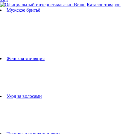
Каталог товаров
Мужское бритьё
Бритвы
Универсальные триммеры
Триммеры для бороды
Триммеры для тела
Триммеры для носа и ушей
Машинки для стрижки
Аксессуары для бритв
Подбор бритвенных кассет
Женская эпиляция
Эпиляторы
Фотоэпиляторы
Приборы по уходу за лицом
женские грумеры
Женские бритвы
Аксессуары для эпиляторов
Уход за волосами
Фен-щетки
выпрямители для волос
плойки
Фены
Машинки для стрижки
Расчески
Техника для кухни и дома