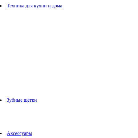
Расчески
Техника для кухни и дома
Блендеры
погружные блендеры
стационарные блендеры
Кухонные комбайны
Мультипечи
Чайники
Электрогрили
Соковыжималки
Гладильные системы
Утюги
Отпариватели
Миксеры
Тостеры
Кофеварки
Кофемолки
аксессуары для кухонной техники
Зубные щётки
Взрослые зубные щетки
Детские зубные щётки
Ирригаторы
Аксессуары для зубных щеток
Технологии Oral-B
Аксессуары