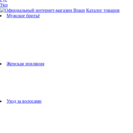
Укр
Каталог товаров
Мужское бритьё
Бритвы
Универсальные триммеры
Триммеры для бороды
Триммеры для тела
Триммеры для носа и ушей
Машинки для стрижки
Аксессуары для бритв
Подбор бритвенных кассет
Женская эпиляция
Эпиляторы
Фотоэпиляторы
Приборы по уходу за лицом
женские грумеры
Женские бритвы
Аксессуары для эпиляторов
Уход за волосами
Фен-щетки
выпрямители для волос
плойки
Фены
Машинки для стрижки