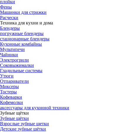
плойки
Фены
Машинки для стрижки
Расчески
Техника для кухни и дома
Блендеры
погружные блендеры
стационарные блендеры
Кухонные комбайны
Мультипечи
Чайники
Электрогрили
Соковыжималки
Гладильные системы
Утюги
Отпариватели
Миксеры
Тостеры
Кофеварки
Кофемолки
аксессуары для кухонной техники
Зубные щётки
Зубные щётки
Взрослые зубные щетки
Детские зубные щётки