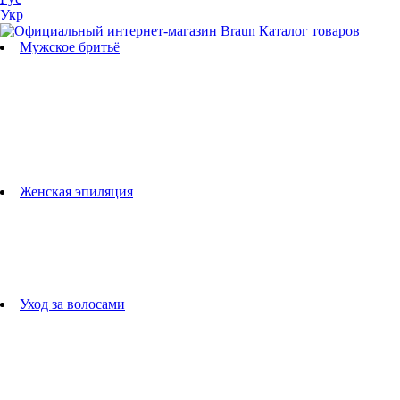
Укр
Каталог товаров
Мужское бритьё
Бритвы
Универсальные триммеры
Триммеры для бороды
Триммеры для тела
Триммеры для носа и ушей
Машинки для стрижки
Аксессуары для бритв
Подбор бритвенных кассет
Женская эпиляция
Эпиляторы
Фотоэпиляторы
Приборы по уходу за лицом
женские грумеры
Женские бритвы
Аксессуары для эпиляторов
Уход за волосами
Фен-щетки
выпрямители для волос
плойки
Фены
Машинки для стрижки